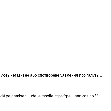
рмують негативне або спотворене уявлення про галузь…
vät pelaamisen uudelle tasolle https://pelikaanicasino.fi/.