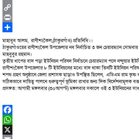
মাহাবুব আলম, রাণীশংকৈল,(ঠাকুরগাঁও) প্রতিনিধি।।
ঠাকুরগাঁওয়ের রাণীশংকৈল উপজেলার নব নির্বাচিত ৩ জন চেয়ারম্যান সোমবার
মাহবুবুর রহমান।
তৃতীয় ধাপের বাদ পড়া ইউনিয়ন পরিষদ নির্বাচনে চেয়ারম্যান পদে নন্দুয়ার
রাণীশংকৈল উপজেলার ৮ টি ইউনিয়নের মধ্যে বাদ থাকা তিনটি ইউনিয়ন পরিষদে
শপথ গ্রহণ অনুষ্ঠানে জেলা প্রশাসক ছাড়াও উপস্থিত ছিলেন, এডিএম রাম কৃষ্ণ ব
সঠিকভাবে দায়িত্ব পালনে গুরুত্বপূর্ণ ভূমিকা রাখার জন্য দিক নির্দেশনামূলক ব
প্রসঙ্গত: আগামী মঙ্গলবার (৩০আগস্ট) মঙ্গলবার সকালে ওই ৩ ইউনিয়নের সা