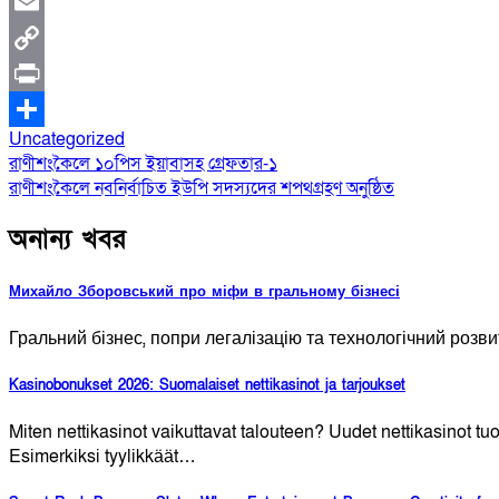
Uncategorized
Post
রাণীশংকৈলে ১০পিস ইয়াবাসহ গ্রেফতার-১
রাণীশংকৈলে নবনির্বাচিত ইউপি সদস্যদের শপথগ্রহণ অনুষ্ঠিত
navigation
অনান্য খবর
Михайло Зборовський про міфи в гральному бізнесі
Гральний бізнес, попри легалізацію та технологічний ро
Kasinobonukset 2026: Suomalaiset nettikasinot ja tarjoukset
Miten nettikasinot vaikuttavat talouteen? Uudet nettikasinot tuo
Esimerkiksi tyylikkäät…