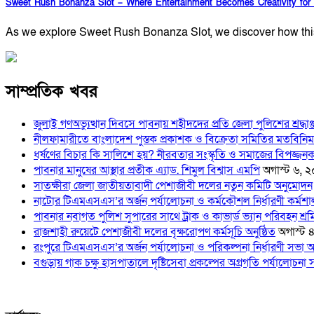
Sweet Rush Bonanza Slot – Where Entertainment Becomes Creativity for
As we explore Sweet Rush Bonanza Slot, we discover how this
সাম্প্রতিক খবর
জুলাই গণঅভ্যুত্থান দিবসে পাবনায় শহীদদের প্রতি জেলা পুলিশের শ্রদ্ধাঞ
নীলফামারীতে বাংলাদেশ পুস্তক প্রকাশক ও বিক্রেতা সমিতির মতবিনিময
ধর্ষণের বিচার কি সালিশে হয়? নীরবতার সংস্কৃতি ও সমাজের বিপজ্জনক
পাবনার মানুষের আস্থার প্রতীক এ্যাড. শিমুল বিশ্বাস এমপি
অগাস্ট ৬, 
সাতক্ষীরা জেলা জাতীয়তাবাদী পেশাজীবী দলের নতুন কমিটি অনুমোদন
নাটোর টিএমএসএস’র অর্জন পর্যালোচনা ও কর্মকৌশল নির্ধারণী কর্মশালা
পাবনার নবাগত পুলিশ সুপারের সাথে ট্রাক ও কাভার্ড ভ্যান পরিবহন শ্র
রাজশাহী রুয়েটে পেশাজীবী দলের বৃক্ষরোপণ কর্মসূচি অনুষ্ঠিত
অগাস্ট 
রংপুরে টিএমএসএস’র অর্জন পর্যালোচনা ও পরিকল্পনা নির্ধারণী সভা অন
বগুড়ায় গাক চক্ষু হাসপাতালে দৃষ্টিসেবা প্রকল্পের অগ্রগতি পর্যালোচনা স