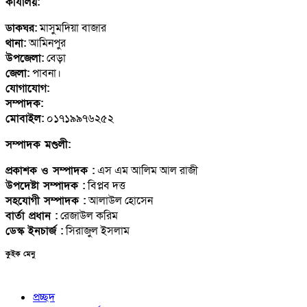
কার্যালয়:
ডাকঘর:
মাসুমদিয়া বাজার
থানা:
আমিনপুর
উপজেলা:
বেড়া
জেলা:
পাবনা।
যোগাযোগ:
contact@abcbarta.com
সম্পাদক:
abcbarta2016@gmail.com
মোবাইল:
০১৭১৯৯৭৬২৫২
সম্পাদক মণ্ডলী:
প্রকাশক ও সম্পাদক :
এস এম আলিম আল রাজী
উপদেষ্টা সম্পাদক :
বিপ্লব দত্ত
সহযোগী সম্পাদক :
আলাউল হোসেন
বার্তা প্রধান :
রেজাউল করিম
ডেস্ক ইনচার্জ :
সিরাজুল ইসলাম
কুইক মেনু
প্রচ্ছদ