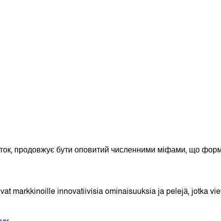
X
Email
Copy
Link
Print
Share
звиток, продовжує бути оповитий численними міфами, що фо
vat markkinoille innovatiivisia ominaisuuksia ja pelejä, jotka vie