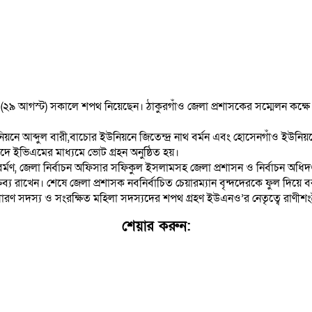
Email
Copy
Link
Print
Share
 (২৯ আগস্ট) সকালে শপথ নিয়েছেন। ঠাকুরগাঁও জেলা প্রশাসকের সম্মেলন কক্ষে
 ইউনিয়নে আব্দুল বারী,বাচোর ইউনিয়নে জিতেন্দ্র নাথ বর্মন এবং হোসেনগাঁও ইউ
 ইভিএমের মাধ্যমে ভোট গ্রহন অনুষ্ঠিত হয়।
র্মণ, জেলা নির্বাচন অফিসার সফিকুল ইসলামসহ জেলা প্রশাসন ও নির্বাচন অধিদপ্তর
ক্তব্য রাখেন। শেষে জেলা প্রশাসক নবনির্বাচিত চেয়ারম্যান বৃন্দদেরকে ফুল দিয়
ধারণ সদস্য ও সংরক্ষিত মহিলা সদস্যদের শপথ গ্রহণ ইউএনও’র নেতৃত্বে রাণী
শেয়ার করুন:
Facebook
WhatsApp