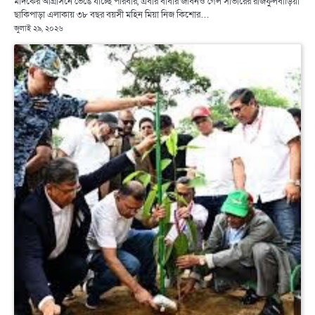
মাদকের আগ্রাসনে ভেঙে যাচ্ছে পরিবার, এবার বাবার জীবনও গেল সাভারের রাজফুলবাড়িয়া
ছাকিপাড়া এলাকায় ৩৮ বছর বয়সী মহিন মিয়া নিজ কিশোর…
জুলাই ২৯, ২০২৬