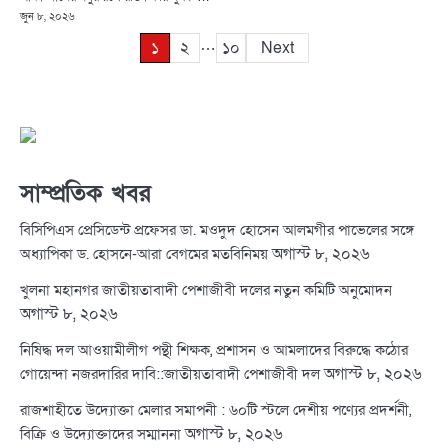
জুন ৮, ২০২৬
…
Posts
১
২
১০
Next
pagination
সাম্প্রতিক খবর
বিসিপিএস প্রেসিডেন্ট প্রফেসর ডা. মওদুদ হোসেন আলমগীর পাভেলের সঙ্গে
অগাস্ট ৮, ২০২৬
অধ্যাপিকা ড. হোসনে-আরা বেগমের মতবিনিময়
খুলনা মহানগর জাতীয়তাবাদী পেশাজীবী দলের নতুন কমিটি অনুমোদন
অগাস্ট ৮, ২০২৬
নিষিদ্ধ দল আওয়ামীলীগ পন্থী শিক্ষক, প্রশাসন ও আমলাদের বিরুদ্ধে কঠোর
অগাস্ট ৮, ২০২৬
গোয়েন্দা নজরদারির দাবি::জাতীয়তাবাদী পেশাজীবী দল
রাজশাহীতে উদ্যোক্তা মেলার সমাপনী : ৬০টি স্টলে দেশীয় পণ্যের প্রদর্শনী,
অগাস্ট ৮, ২০২৬
বিক্রি ও উদ্যোক্তাদের সম্মাননা