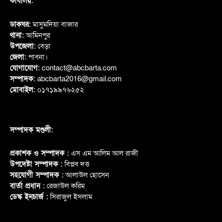
কার্যালয়:
ডাকঘর:
মাসুমদিয়া বাজার
থানা:
আমিনপুর
উপজেলা:
বেড়া
জেলা:
পাবনা।
যোগাযোগ:
contact@abcbarta.com
সম্পাদক:
abcbarta2016@gmail.com
মোবাইল:
০১৭১৯৯৭৬২৫২
সম্পাদক মণ্ডলী:
প্রকাশক ও সম্পাদক :
এস এম আলিম আল রাজী
উপদেষ্টা সম্পাদক :
বিপ্লব দত্ত
সহযোগী সম্পাদক :
আলাউল হোসেন
বার্তা প্রধান :
রেজাউল করিম
ডেস্ক ইনচার্জ :
সিরাজুল ইসলাম