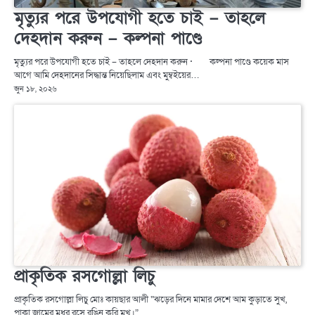
মৃত্যুর পরে উপযোগী হতে চাই – তাহলে
দেহদান করুন – কল্পনা পাণ্ডে
মৃত্যুর পরে উপযোগী হতে চাই – তাহলে দেহদান করুন · কল্পনা পাণ্ডে কয়েক মাস
আগে আমি দেহদানের সিদ্ধান্ত নিয়েছিলাম এবং মুম্বইয়ের…
জুন ১৮, ২০২৬
প্রাকৃতিক রসগোল্লা লিচু
প্রাকৃতিক রসগোল্লা লিচু মোঃ কায়ছার আলী “ঝড়ের দিনে মামার দেশে আম কুড়াতে সুখ,
পাকা জামের মধুর রসে রঙিন করি মুখ।”…