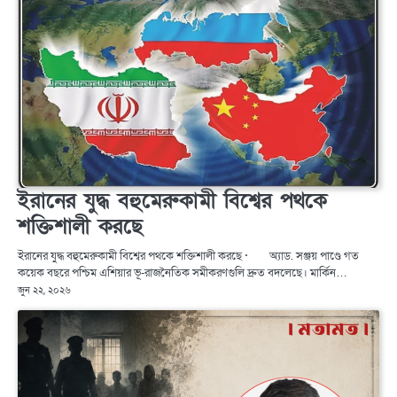
ইরানের যুদ্ধ বহুমেরুকামী বিশ্বের পথকে
শক্তিশালী করছে
ইরানের যুদ্ধ বহুমেরুকামী বিশ্বের পথকে শক্তিশালী করছে · অ্যাড. সঞ্জয় পাণ্ডে গত
কয়েক বছরে পশ্চিম এশিয়ার ভূ-রাজনৈতিক সমীকরণগুলি দ্রুত বদলেছে। মার্কিন…
জুন ২২, ২০২৬