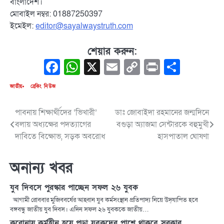
বাংলাদেশ।
মোবাইল নম্বর: 01887250397
ইমেইল:
editor@sayalwaystruth.com
শেয়ার করুন:
Facebook
WhatsApp
X
Email
Copy
Print
Share
Link
জাতীয়
ব্রেকিং নিউজ
পাবনায় শিক্ষার্থীদের ‘ভিখারী’
ডাঃ জোবাইদা রহমানের জন্মদিনে
Post
বলায় অধ্যক্ষের পদত্যাগের
বগুড়া অ্যাজমা সেন্টারকে বহুমুখী
navigation
দাবিতে বিক্ষোভ, সড়ক অবরোধ
হাসপাতাল ঘোষণা
অনান্য খবর
যুব দিবসে পুরস্কার পাচ্ছেন সফল ২৬ যুবক
আগামী রোববার মুজিববর্ষের আহ্বান যুব কর্মসংস্থান প্রতিপাদ্য নিয়ে উদ্‌যাপিত হবে
বঙ্গবন্ধু জাতীয় যুব দিবস। এদিন সফল ২৬ যুবককে জাতীয়…
করোনায় কর্মহীন হয়ে পড়া যুবকদের পাশে থাকবে সরকার