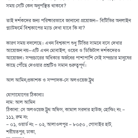
সময় সেটি কেন অনুপস্থিত থাকবে?
তাই দর্শকদের জন্য পরিষ্কারভাবে জানানো প্রয়োজন— বিটিভির অনলাইন
প্ল্যাটফর্মে বিশ্বকাপের ম্যাচ দেখা যাবে কি না?
কারণ সময় বদলেছে। এখন বিশ্বকাপ শুধু টিভির সামনে বসে দেখার
আয়োজন নয়—এটি এখন মোবাইল, ওয়েব ও ডিজিটাল দর্শকদেরও
আয়োজন। সম্প্রচারের অধিকার অর্জনের পাশাপাশি সেই সম্প্রচার মানুষের
কাছে পৌঁছে দেওয়ার প্রশ্নটিও সমান গুরুত্বপূর্ণ।
আল আমিন,প্রকাশক ও সম্পাদক-সে অলওয়েজ ট্রুথ
যোগাযোগের ঠিকানাঃ
নাম: আল আমিন
ঠিকানা: সে অলওয়েজ ট্রুথ অফিস, কামাল সরদার হাউজ, হোল্ডিং নং –
১১১, রুম নং
– ০১, ওয়ার্ড নং – ০২, আলাওলপুর – ৮০৫০ , গোসাইর হাট,
শরীয়তপুর, ঢাকা,