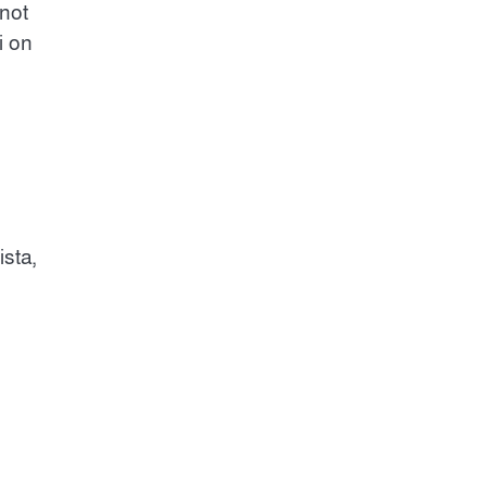
inot
i on
ista,