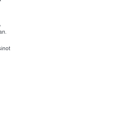
,
an.
sinot