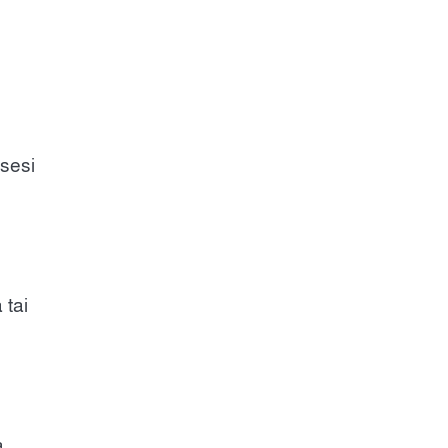
ksesi
 tai
a