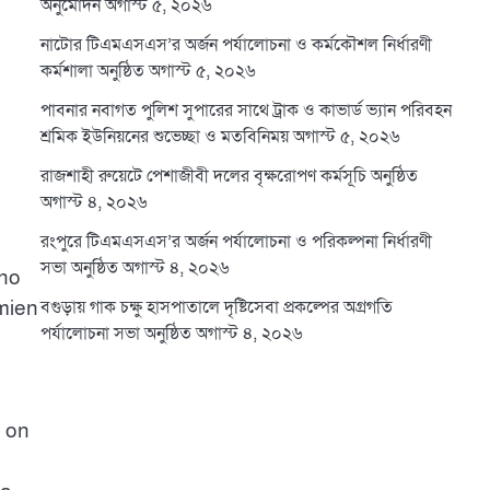
অনুমোদন
অগাস্ট ৫, ২০২৬
নাটোর টিএমএসএস’র অর্জন পর্যালোচনা ও কর্মকৌশল নির্ধারণী
কর্মশালা অনুষ্ঠিত
অগাস্ট ৫, ২০২৬
পাবনার নবাগত পুলিশ সুপারের সাথে ট্রাক ও কাভার্ড ভ্যান পরিবহন
শ্রমিক ইউনিয়নের শুভেচ্ছা ও মতবিনিময়
অগাস্ট ৫, ২০২৬
রাজশাহী রুয়েটে পেশাজীবী দলের বৃক্ষরোপণ কর্মসূচি অনুষ্ঠিত
অগাস্ট ৪, ২০২৬
রংপুরে টিএমএসএস’র অর্জন পর্যালোচনা ও পরিকল্পনা নির্ধারণী
সভা অনুষ্ঠিত
অগাস্ট ৪, ২০২৬
ino
omien
বগুড়ায় গাক চক্ষু হাসপাতালে দৃষ্টিসেবা প্রকল্পের অগ্রগতি
পর্যালোচনা সভা অনুষ্ঠিত
অগাস্ট ৪, ২০২৬
o on