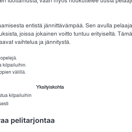
en luottamusta, vaan myös houkuttelee uusia pelaaj
aamisesta entistä jännittävämpää. Sen avulla pelaaja
uksista, joissa jokainen voitto tuntuu erityiseltä. Täm
avat vaihtelua ja jännitystä.
nopelejä.
 kilpailuihin.
pien välillä.
Yksityiskohta
tua kilpailuihin
sesti
vaa pelitarjontaa