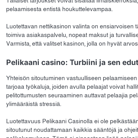
Tällaiset tarjoukset voivat sisältää ilmaiskierroksia
pelaamisesta entistä houkuttelevampaa.
Luotettavan nettikasinon valinta on ensiarvoisen tär
toimiva asiakaspalvelu, nopeat maksut ja turvalli
Varmista, että valitset kasinon, jolla on hyvät arvos
Pelikaani casino: Turbiini ja sen edu
Yhteisön sitoutuminen vastuulliseen pelaamiseen 
tarjoaa työkaluja, joiden avulla pelaajat voivat h
pelitottumusten seuraaminen auttavat pelaajia pel
ylimääräistä stressiä.
Luotettavuus Pelikaani Casinolla ei ole pelkästä
sitoutunut noudattamaan kaikkia sääntöjä ja ohjeita