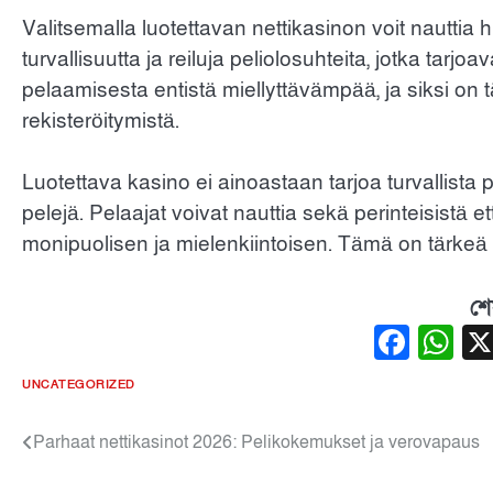
Valitsemalla luotettavan nettikasinon voit nauttia
turvallisuutta ja reiluja peliolosuhteita, jotka tar
pelaamisesta entistä miellyttävämpää, ja siksi on 
rekisteröitymistä.
Luotettava kasino ei ainoastaan tarjoa turvallista
pelejä. Pelaajat voivat nauttia sekä perinteisistä 
monipuolisen ja mielenkiintoisen. Tämä on tärkeä 
শে
Face
W
UNCATEGORIZED
Parhaat nettikasinot 2026: Pelikokemukset ja verovapaus
Post
navigation