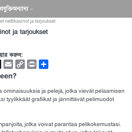
রযুক্তি
অন্যান্য
nettikasinot ja tarjoukset
not ja tarjoukset
য়ার করুন:
book
hatsApp
X
Email
Copy
Print
Share
Link
teen?
ia ominaisuuksia ja pelejä, jotka vievät pelaamisen
si tyylikkäät grafiikat ja jännittävät pelimuodot
ampanjoita, jotka voivat parantaa pelikokemustasi.