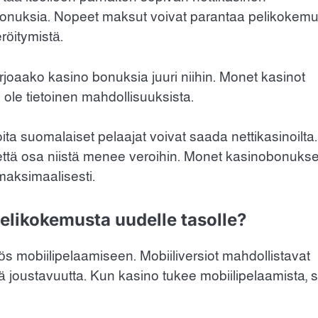
a bonuksia. Nopeet maksut voivat parantaa pelikokem
röitymistä.
 tarjoaako kasino bonuksia juuri niihin. Monet kasinot
en ole tietoinen mahdollisuuksista.
ita suomalaiset pelaajat voivat saada nettikasinoilta.
n, että osa niistä menee veroihin. Monet kasinobonukse
maksimaalisesti.
elikokemusta uudelle tasolle?
s mobiilipelaamiseen. Mobiiliversiot mahdollistavat
ä joustavuutta. Kun kasino tukee mobiilipelaamista, 