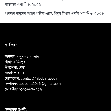
অগাস্ট ৬, ২০২৬
বাস্তবতা
অগাস্ট ৬, ২০২৬
পাবনার মানুষের আস্থার প্রতীক এ্যাড. শিমুল বিশ্বাস এমপি
কার্যালয়:
ডাকঘর:
মাসুমদিয়া বাজার
থানা:
আমিনপুর
উপজেলা:
বেড়া
জেলা:
পাবনা।
যোগাযোগ:
contact@abcbarta.com
সম্পাদক:
abcbarta2016@gmail.com
মোবাইল:
০১৭১৯৯৭৬২৫২
সম্পাদক মণ্ডলী: