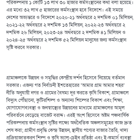
পরিকল্পনায় ১ কোটি ১৩ লাখ ৩০ হাজার কর্মসংস্থানের কথা বলা হয়েছে।
এর মধ্যে ৩২ লাখ ৫ হাজারের কর্মসংস্থান হবে বিদেশে। এই সময়ে
দেশের অভ্যন্তরে ও বিদেশে ২০২০-২১ অর্থবছরে ২ দশমিক ০১ মিলিয়ন,
২০২১-২২ অর্থবছরে ২ দশমিক ১৩ মিলিয়ন, ২০২২-২৩ অর্থবছরে ২
দশমিক ২৬ মিলিয়ন, ২০২৩-২৪ অর্থবছরে ২ দশমিক ৪১ মিলিয়ন ও
২০২৪-২৫ অর্থবছরে ২ দশমিক ৫২ মিলিয়ন মানুষের জন্য কর্মসংস্থান
সৃষ্টি করবে সরকার।
গ্রামাঞ্চলকে উন্নয়ন ও সমৃদ্ধির কেন্দ্রীয় দর্শন হিসেবে নিয়েছে বর্তমান
সরকার। এজন্য গত নির্বাচনী ইশতেহারের ‘আমার গ্রাম আমার শহর’
নীতি অনুযায়ী নগর ও গ্রামের বৈষম্য দূর করতে কৃষি বিকাশ, গ্রামাঞ্চলে
বিদ্যুৎ পৌঁছানো, কুটিরশিল্প ও অন্যান্য শিল্পের বিকাশ এবং শিক্ষা,
যোগাযোগব্যবস্থা ও জনস্বাস্থ্যের উন্নয়নের মাধ্যমে গ্রামাঞ্চলের আমূল
পরিবর্তনে বেড়েছে বাজেট বরাদ্দ। এরই অংশ হিসেবে অষ্টম পঞ্চবার্ষিক
পরিকল্পনায় কর্মসংস্থান সৃষ্টির লক্ষ্যে অর্থনৈতিক অঞ্চলসমূূহের কাজ দ্রুত
শেষ করা; গ্রামীণ প্রবৃদ্ধি কেন্দ্র উন্নয়ন, স্থানীয় পণ্যের বাজার তৈরি, খাদ্য
প্রক্রিয়াজাতকরণ শিল্প ও কৃষি ভ্যালু-চেইন প্রতিষ্ঠা এবং ই-কমার্স ব্যবস্থা