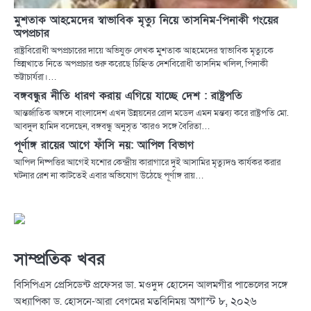
মুশতাক আহমেদের স্বাভাবিক মৃত্যু নিয়ে তাসনিম-পিনাকী গংয়ের
অপপ্রচার
রাষ্ট্রবিরোধী অপপ্রচারের দায়ে অভিযুক্ত লেখক মুশতাক আহমেদের স্বাভাবিক মৃত্যুকে
ভিন্নখাতে নিতে অপপ্রচার শুরু করেছে চিহ্নিত দেশবিরোধী তাসনিম খলিল, পিনাকী
ভট্টাচার্যরা।…
বঙ্গবন্ধুর নীতি ধারণ করায় এগিয়ে যাচ্ছে দেশ : রাষ্ট্রপতি
আন্তর্জাতিক অঙ্গনে বাংলাদেশ এখন উন্নয়নের রোল মডেল এমন মন্তব্য করে রাষ্ট্রপতি মো.
আবদুল হামিদ বলেছেন, বঙ্গবন্ধু অনুসৃত ‘কারও সঙ্গে বৈরিতা…
পূর্ণাঙ্গ রায়ের আগে ফাঁসি নয়: আপিল বিভাগ
আপিল নিষ্পত্তির আগেই যশোর কেন্দ্রীয় কারাগারে দুই আসামির মৃত্যুদণ্ড কার্যকর করার
ঘটনার রেশ না কাটতেই এবার অভিযোগ উঠেছে পূর্ণাঙ্গ রায়…
সাম্প্রতিক খবর
বিসিপিএস প্রেসিডেন্ট প্রফেসর ডা. মওদুদ হোসেন আলমগীর পাভেলের সঙ্গে
অগাস্ট ৮, ২০২৬
অধ্যাপিকা ড. হোসনে-আরা বেগমের মতবিনিময়