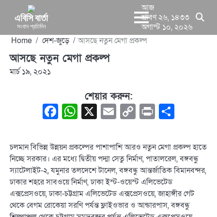
Skip
আজ
to
এবিসি বার্তা
শ্রাবণ ২৬, ১৪৩৩
সংবাদ প্রতিদিন
অগাস্ট ১০, ২০২৬
content
Home
দেশ-জুড়ে
আসছে নতুন মেগা প্রকল্প
আসছে নতুন মেগা প্রকল্প
মার্চ ১৯, ২০২১
শেয়ার করুন:
Facebook
WhatsApp
X
Email
Copy
Print
Share
Link
চলমান বিভিন্ন উন্নয়ন প্রকল্পের পাশাপাশি আরও নতুন মেগা প্রকল্প হাতে
নিচ্ছে সরকার। এর মধ্যে দ্বিতীয় পদ্মা সেতু নির্মাণ, পাতালরেল, বঙ্গবন্ধু
স্যাটেলাইট-২, যমুনার তলদেশে টানেল, বঙ্গবন্ধু আন্তর্জাতিক বিমানবন্দর,
ঢাকার শহরে সাবওয়ে নির্মাণ, ঢাকা ইস্ট-ওয়েস্ট এলিভেটেড
এক্সপ্রেসওয়ে, ঢাকা-চট্টগ্রাম এলিভেটেড এক্সপ্রেসওয়ে, জাহাঙ্গীর গেট
থেকে বেগম রোকেয়া সরণি পর্যন্ত ফ্লাইওভার ও আন্ডারপাস, বঙ্গবন্ধু