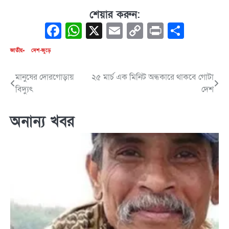
শেয়ার করুন:
Facebook
WhatsApp
X
Email
Copy
Print
Share
Link
জাতীয়
দেশ-জুড়ে
মানুষের দোরগোড়ায়
২৫ মার্চ এক মিনিট অন্ধকারে থাকবে গোটা
Post
বিদ্যুৎ
দেশ
navigation
অনান্য খবর