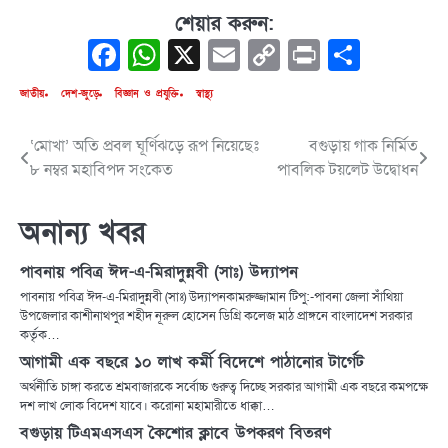
শেয়ার করুন:
Facebook
WhatsApp
X
Email
Copy
Print
Share
Link
জাতীয়
দেশ-জুড়ে
বিজ্ঞান ও প্রযুক্তি
স্বাস্থ্য
‘মোখা’ অতি প্রবল ঘূর্ণিঝড়ে রূপ নিয়েছেঃ
বগুড়ায় গাক নির্মিত
Post
৮ নম্বর মহাবিপদ সংকেত
পাবলিক টয়লেট উদ্বোধন
navigation
অনান্য খবর
পাবনায় পবিত্র ঈদ-এ-মিরাদুন্নবী (সাঃ) উদ্যাপন
পাবনায় পবিত্র ঈদ-এ-মিরাদুন্নবী (সাঃ) উদ্যাপনকামরুজ্জামান টিপু:-পাবনা জেলা সাঁথিয়া
উপজেলার কাশীনাথপুর শহীদ নূরুল হোসেন ডিগ্রি কলেজ মাঠ প্রাঙ্গনে বাংলাদেশ সরকার
কর্তৃক…
আগামী এক বছরে ১০ লাখ কর্মী বিদেশে পাঠানোর টার্গেট
অর্থনীতি চাঙ্গা করতে শ্রমবাজারকে সর্বোচ্চ গুরুত্ব দিচ্ছে সরকার আগামী এক বছরে কমপক্ষে
দশ লাখ লোক বিদেশ যাবে। করোনা মহামারীতে ধাক্কা…
বগুড়ায় টিএমএসএস কৈশোর ক্লাবে উপকরণ বিতরণ