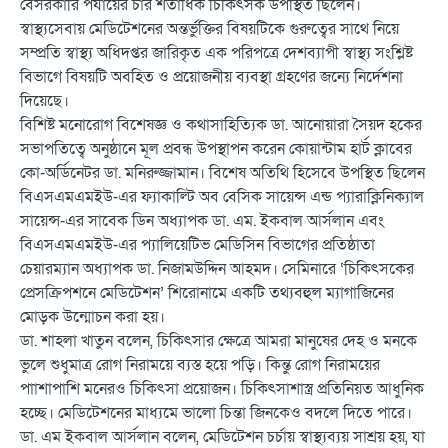
বেসরকারি পর্যায়ের চার শতাধিক চিকিৎসক উপস্থিত ছিলেন।
স্বাস্থ্যসেবায় মেডিটেশনের অন্তর্ভুক্তির বিষয়টিকে গুরুত্বের সাথে নিয়ে
সম্প্রতি স্বাস্থ্য অধিদপ্তর জারিকৃত এক পরিপত্রে দেশব্যাপী স্বাস্থ্য সংশ্লিষ্ট
বিভাগে বিষয়টি অবহিত ও প্রয়োজনীয় ব্যবস্থা গ্রহণের জন্যে নির্দেশনা
দিয়েছে।
বিশিষ্ট মনোরোগ বিশেষজ্ঞ ও কথাসাহিত্যিক ডা. আনোয়ারা সৈয়দ হকের
সভাপতিত্বে অনুষ্ঠানে মূল প্রবন্ধ উপস্থাপন করেন কোয়ান্টাম হার্ট ক্লাবের
কো-অর্ডিনেটর ডা. মনিরুজ্জামান। বিশেষ অতিথি হিসেবে উপস্থিত ছিলেন
বিএসএমএমইউ-এর ফ্যাকাল্টি অব বেসিক সায়েন্স এন্ড প্যারাক্লিনিক্যাল
সায়েন্স-এর সাবেক ডিন অধ্যাপক ডা. এম. ইকবাল আর্সলান এবং
বিএসএমএমইউ-এর প্যালিয়েটিভ মেডিসিন বিভাগের প্রতিষ্ঠাতা
চেয়ারম্যান অধ্যাপক ডা. নিজামউদ্দিন আহমদ। সেমিনারে ‘চিকিৎসকের
প্রেসক্রিপশনে মেডিটেশন’ শিরোনামে একটি তথ্যবহুল ম্যাগাজিনের
মোড়ক উন্মোচন করা হয়।
ডা. শাহলা খাতুন বলেন, চিকিৎসার ক্ষেত্রে আমরা মানুষের দেহ ও মনকে
ভুলে শুধুমাত্র রোগ নিরাময়ে ব্যস্ত হয়ে পড়ি। কিন্তু রোগ নিরাময়ের
পাাশাপাশি মনেরও চিকিৎসা প্রয়োজন। চিকিৎসাশাস্ত্র প্রতিনিয়ত আধুনিক
হচ্ছে। মেডিটেশনের মাধ্যমে ভালো চিন্তা জিনকেও বদলে দিতে পারে।
ডা. এম ইকবাল আর্সলান বলেন, মেডিটেশন চর্চায় স্বাস্থ্যব্যয় সাশ্রয় হয়, যা