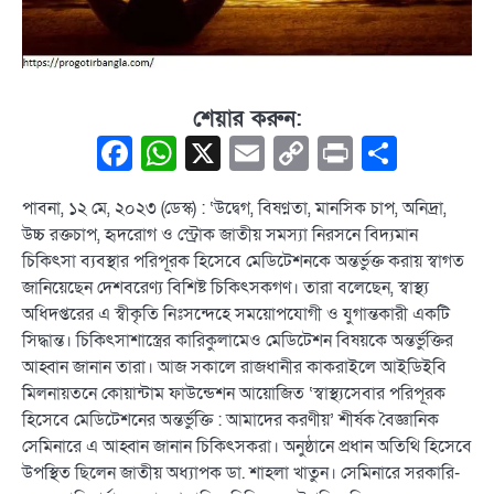
শেয়ার করুন:
Facebook
WhatsApp
X
Email
Copy
Print
Share
Link
পাবনা, ১২ মে, ২০২৩ (ডেস্ক) : ‘উদ্বেগ, বিষণ্নতা, মানসিক চাপ, অনিদ্রা,
উচ্চ রক্তচাপ, হৃদরোগ ও স্ট্রোক জাতীয় সমস্যা নিরসনে বিদ্যমান
চিকিৎসা ব্যবস্থার পরিপূরক হিসেবে মেডিটেশনকে অন্তর্ভুক্ত করায় স্বাগত
জানিয়েছেন দেশবরেণ্য বিশিষ্ট চিকিৎসকগণ। তারা বলেছেন, স্বাস্থ্য
অধিদপ্তরের এ স্বীকৃতি নিঃসন্দেহে সময়োপযোগী ও যুগান্তকারী একটি
সিদ্ধান্ত। চিকিৎসাশাস্ত্রের কারিকুলামেও মেডিটেশন বিষয়কে অন্তর্ভুক্তির
আহ্বান জানান তারা। আজ সকালে রাজধানীর কাকরাইলে আইডিইবি
মিলনায়তনে কোয়ান্টাম ফাউন্ডেশন আয়োজিত ‘স্বাস্থ্যসেবার পরিপূরক
হিসেবে মেডিটেশনের অন্তর্ভুক্তি : আমাদের করণীয়’ শীর্ষক বৈজ্ঞানিক
সেমিনারে এ আহ্বান জানান চিকিৎসকরা। অনুষ্ঠানে প্রধান অতিথি হিসেবে
উপস্থিত ছিলেন জাতীয় অধ্যাপক ডা. শাহলা খাতুন। সেমিনারে সরকারি-