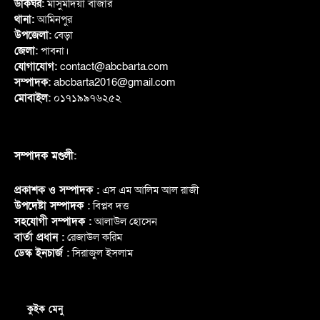
ডাকঘর:
মাসুমদিয়া বাজার
থানা:
আমিনপুর
উপজেলা:
বেড়া
জেলা:
পাবনা।
যোগাযোগ:
contact@abcbarta.com
সম্পাদক:
abcbarta2016@gmail.com
মোবাইল:
০১৭১৯৯৭৬২৫২
সম্পাদক মণ্ডলী:
প্রকাশক ও সম্পাদক :
এস এম আলিম আল রাজী
উপদেষ্টা সম্পাদক :
বিপ্লব দত্ত
সহযোগী সম্পাদক :
আলাউল হোসেন
বার্তা প্রধান :
রেজাউল করিম
ডেস্ক ইনচার্জ :
সিরাজুল ইসলাম
কুইক মেনু