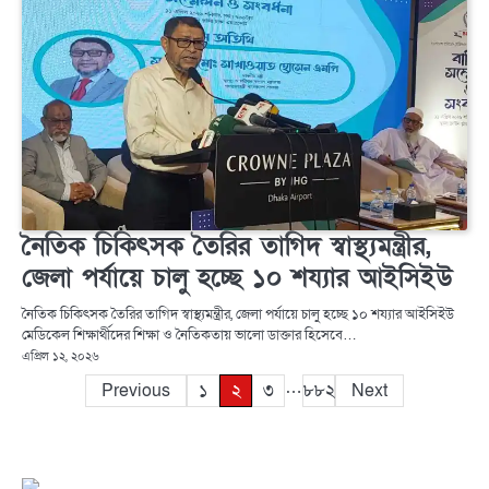
নৈতিক চিকিৎসক তৈরির তাগিদ স্বাস্থ্যমন্ত্রীর,
জেলা পর্যায়ে চালু হচ্ছে ১০ শয্যার আইসিইউ
নৈতিক চিকিৎসক তৈরির তাগিদ স্বাস্থ্যমন্ত্রীর, জেলা পর্যায়ে চালু হচ্ছে ১০ শয্যার আইসিইউ
মেডিকেল শিক্ষার্থীদের শিক্ষা ও নৈতিকতায় ভালো ডাক্তার হিসেবে…
এপ্রিল ১২, ২০২৬
…
Posts
Previous
১
২
৩
৮৮২
Next
pagination