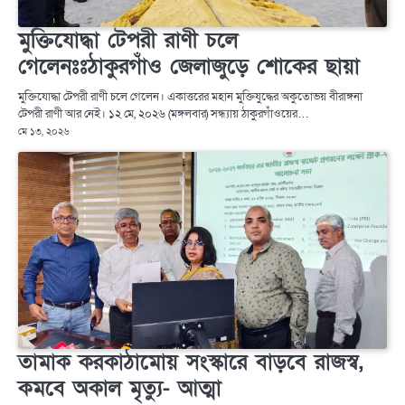
মুক্তিযোদ্ধা টেপরী রাণী চলে
গেলেনঃঃঠাকুরগাঁও জেলাজুড়ে শোকের ছায়া
মুক্তিযোদ্ধা টেপরী রাণী চলে গেলেন। একাত্তরের মহান মুক্তিযুদ্ধের অকুতোভয় বীরাঙ্গনা
টেপরী রাণী আর নেই। ১২ মে, ২০২৬ (মঙ্গলবার) সন্ধ্যায় ঠাকুরগাঁওয়ের…
মে ১৩, ২০২৬
তামাক করকাঠামোয় সংস্কারে বাড়বে রাজস্ব,
কমবে অকাল মৃত্যু- আত্মা