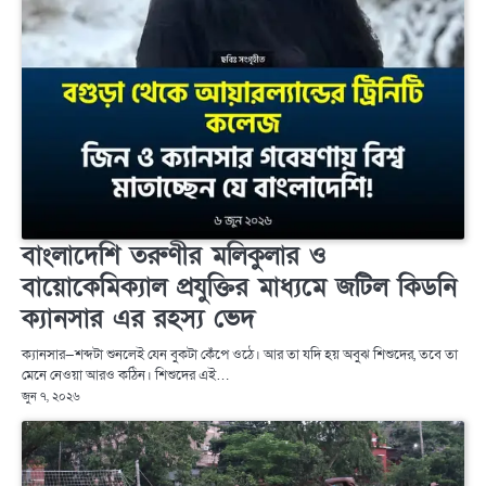
বাংলাদেশি তরুণীর মলিকুলার ও
বায়োকেমিক্যাল প্রযুক্তির মাধ্যমে জটিল কিডনি
ক্যানসার এর রহস্য ভেদ
ক্যানসার—শব্দটা শুনলেই যেন বুকটা কেঁপে ওঠে। আর তা যদি হয় অবুঝ শিশুদের, তবে তা
মেনে নেওয়া আরও কঠিন। শিশুদের এই…
জুন ৭, ২০২৬