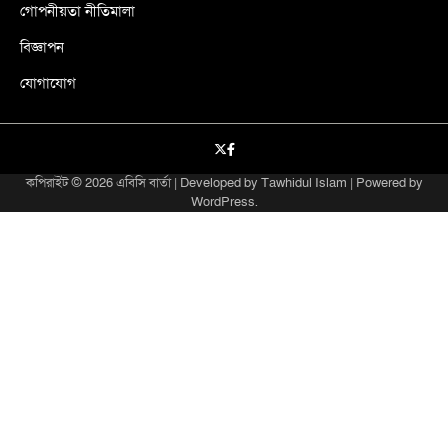
গোপনীয়তা নীতিমালা
বিজ্ঞাপন
যোগাযোগ
X
facebook
কপিরাইট © 2026
এবিসি বার্তা
| Developed by
Tawhidul Islam
| Powered by
WordPress
.