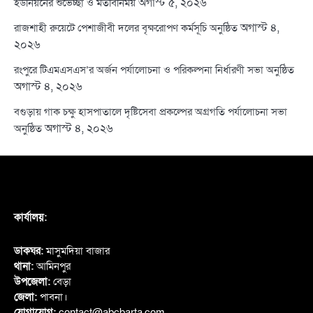
অগাস্ট ৫, ২০২৬
ইউনিয়নের শুভেচ্ছা ও মতবিনিময়
অগাস্ট ৪,
রাজশাহী রুয়েটে পেশাজীবী দলের বৃক্ষরোপণ কর্মসূচি অনুষ্ঠিত
২০২৬
রংপুরে টিএমএসএস’র অর্জন পর্যালোচনা ও পরিকল্পনা নির্ধারণী সভা অনুষ্ঠিত
অগাস্ট ৪, ২০২৬
বগুড়ায় গাক চক্ষু হাসপাতালে দৃষ্টিসেবা প্রকল্পের অগ্রগতি পর্যালোচনা সভা
অগাস্ট ৪, ২০২৬
অনুষ্ঠিত
কার্যালয়:
ডাকঘর:
মাসুমদিয়া বাজার
থানা:
আমিনপুর
উপজেলা:
বেড়া
জেলা:
পাবনা।
যোগাযোগ:
contact@abcbarta.com