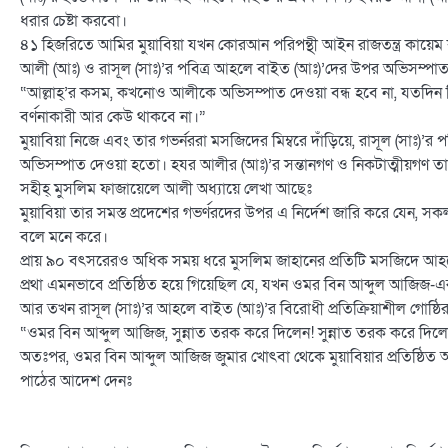
ধরার চেষ্টা করবো।
৪১ হিজরিতে আমির মুয়াবিয়া যখন কোরআন পরিপন্থী আইন রাজতন্ত্র কায়েম
আলী (আঃ) ও রাসূল (সাঃ)’র পবিত্র আহলে বাইত (আঃ)’দের উপর অভিসম্পাত
“আল্লাহ্’র কসম, কখনোও আলীকে অভিসম্পাত দেওয়া বন্ধ হবে না, যতদিন 
বর্ণনাকারী আর কেউ থাকবে না।”
মুয়াবিয়া নিজে এবং তার গভর্নররা মসজিদের মিম্বরে দাঁড়িয়ে, রাসূল (সাঃ)’র 
অভিসম্পাত দেওয়া হতো। হযর আলীর (আঃ)’র সন্তানগণ ও নিকটাত্মীয়গণ তা
সহীহ্ মুসলিম ফাজায়েলে আলী অধ্যায়ে লেখা আছেঃ
মুয়াবিয়া তার সমস্ত প্রদেশের গভর্ণরদের উপর এ নির্দেশ জারি করে যেন, 
বলে মনে করে।
প্রায় ৯০ বৎসরেরও অধিক সময় ধরে মুসলিম জাহানের প্রতিটি মসজিদে আ
প্রথা এমনভাবে প্রতিষ্ঠিত হয়ে গিয়েছিল যে, যখন ওমর বিন আব্দুল আজিজ-
আর তখন রাসূল (সাঃ)’র আহলে বাইত (আঃ)’র বিরোধী প্রতিক্রিয়াশীল গোষ্ঠ
“ওমর বিন আব্দুল আজিজ, সুন্নাত তরক করে দিলেন! সুন্নাত তরক করে দিলে
অতঃপর, ওমর বিন আব্দুল আজিজ জুমার খোৎবা থেকে মুয়াবিয়ার প্রতিষ্ঠিত
পাঠের আদেশ দেনঃ