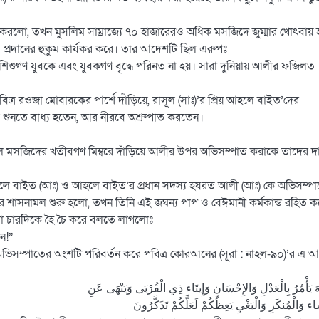
 করলো, তখন মুসলিম সাম্রাজ্যে ৭০ হাজারেরও অধিক মসজিদে জুম্মার খোৎবায়
 প্রদানের হুকুম কার্যকর করে। তার আদেশটি ছিল এরুপঃ
শিশুগণ যুবকে এবং যুবকগণ বৃদ্ধে পরিনত না হয়। সারা দুনিয়ায় আলীর ফজিলত
পবিত্র রওজা মোবারকের পার্শে দাঁড়িয়ে, রাসূল (সাঃ)’র প্রিয় আহলে বাইত’দের
 শুনতে বাধ্য হতেন, আর নীরবে অশ্রুপাত করতেন।
সকল মসজিদের খতীবগণ মিম্বরে দাঁড়িয়ে আলীর উপর অভিসম্পাত করাকে তাদের দায়
হলে বাইত (আঃ) ও আহলে বাইত’র প্রধান সদস্য হযরত আলী (আঃ) কে অভিসম্প
এর শাসনামল শুরু হলো, তখন তিনি এই জঘন্য পাপ ও বেঈমানী কর্মকান্ড রহিত 
িরা চারদিকে হৈ চৈ করে বলতে লাগলোঃ
ন!”
 অভিসম্পাতের অংশটি পরিবর্তন করে পবিত্র কোরআনের (সূরা : নাহল-৯০)’র এ 
ّهَ يَأْمُرُ بِالْعَدْلِ وَالإِحْسَانِ وَإِيتَاء ذِي الْقُرْبَى وَيَنْهَى عَنِ
اء وَالْمُنكَرِ وَالْبَغْيِ يَعِظُكُمْ لَعَلَّكُمْ تَذَكَّرُونَ