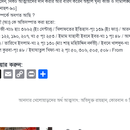
শ দেন, নিকট আত্মীয়দের দান করার আর বারণ করেন অশ্লীল ঘৃন্য কাজ ও সীমালঙ্
নাহল-৯০]
সম্পর্কে অবগত আছি ?
 আলী (আঃ) কে অভিসম্পাত করা হতো:
মিজী-খঃ৬ হাঃ ৩৬৬২ (ইঃ সেন্টার) / খিলাফতের ইতিহাস-পৃঃ ১৩৯ (ইঃ ফাঃ) / আর
ঃ ১২২, ১৯০, ২০৭, খঃ ৫ পৃঃ ২৫৩ / ইমাম যাহাবী ইবনে ইবর-খঃ ১ পৃঃ ৪৮ / আ
ারিখে ইসলাম-খঃ ২ পৃঃ ১৩০ (মাঃ শাহ্ মহিউদ্দিন নর্দভী) / ইবনে খালদুন-খঃ 
াতুল কুরবা-পৃঃ ৪৮ / ইযাযাতুল খিফা-খঃ ২ পৃঃ ৫০, ৩০৬, ৫০৫, ৫০৮। From
য়ার করুন:
book
hatsApp
X
Email
Copy
Print
Share
Link
আনসার খেলোয়াড়দের অর্থ আত্মসাৎ: অভিযুক্ত রায়হান, কোরবান ও ন