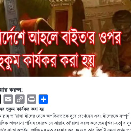
য়ার করুন:
book
hatsApp
X
Email
Copy
Print
Share
Link
ের হুকুম কার্যকর করা হয়
াহ্ তা’য়ালা যাঁদের থেকে অপবিত্রতাকে দূরে রেখেছেন এবং যাঁদেরকে সম্পূর্ণ
ণাধিক ভালবাসা পবিত্র কোরআনে আল্লাহ্ তা’য়ালা ফরজ করেছেন।[শুরা-২৩] রাসূ
ঃ)’র সাথে কতইনা জালিমের মত ব্যবহার করা হয়েছে তার কিছুটা নমুনা এখন তু