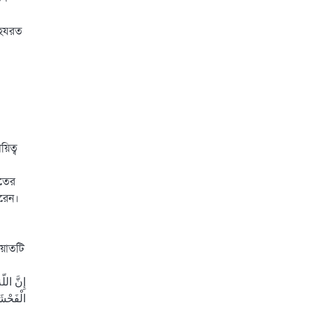
 হযরত
িত্ব
াতের
করেন।
আয়াতটি
إِنَّ الل
الْفَحْشَ