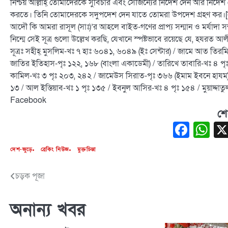
নিশ্চয় আল্লাহ্ তোমাদেরকে সুবিচার এবং সৌজন্যের নির্দেশ দেন আর নির্দে
করতে। তিনি তোমাদেরকে সদুপদেশ দেন যাতে তোমরা উপদেশ গ্রহণ কর।[
আদৌ কি আমরা রাসূল (সাঃ)’র আহলে বাইত-গণের প্রাপ্য সন্মান ও মর্যাদা 
নিন্মে সেই সূত্র গুলো উল্লেখ করছি, যেখানে স্পষ্টভাবে রয়েছে যে, হযরত
সূত্রঃ সহীহ্ মুসলিম-খঃ ৭ হাঃ ৬০৪১, ৬০৪৯ (ইঃ সেন্টার) / জামে আত তির
জাতির ইতিহাস-পৃঃ ১২২, ১৬৮ (বাংলা একাডেমী) / তারিখে তাবারি-খঃ ৪ পৃ
কামিল-খঃ ৩ পৃঃ ২০৩, ২৪২ / জামেউস সিরাত-পৃঃ ৩৬৬ (ইমাম ইবনে হাযম) / ত
১৩ / আল ইস্তিয়াব-খঃ ১ পৃঃ ১৩৫ / ইবনুল আসির-খঃ ৪ পৃঃ ১৫৪ / মুয়াদ্দ
Facebook
শে
Face
W
দেশ-জুড়ে
ব্রেকিং নিউজ
মুক্তচিন্তা
চড়ক পূজা
Post
navigation
অনান্য খবর