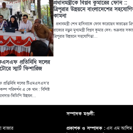
প্রধানমন্ত্রীকে বিপ্লব কুমারের ফোন ::
ত্রিপুরার উন্নয়নে বাংলাদেশের সহযোগি
কামনা
প্রধানমন্ত্রী শেখ হাসিনাকে ফোন করেছেন ভারতের ত্রি
রাজ্যের নতুন মুখ্যমন্ত্রী বিপ্লব কুমার দেব। শুক্রবার সক
ত্রিপুরার উন্নয়নে সহযোগিতা…
িকেএসএফ প্রতিনিধি দলের
রে স্মার্ট ফিশারিজ
এফ প্রতিনিধি দলের টিএমএসএস’র
্রকল্প পরিদর্শন এ কে খান : বিশিষ্ট
আনসার-ভিডিপি উন্নয়ন…
সম্পাদক মণ্ডলী:
়া বাজার
প্রকাশক ও সম্পাদক :
এস এম আলিম 