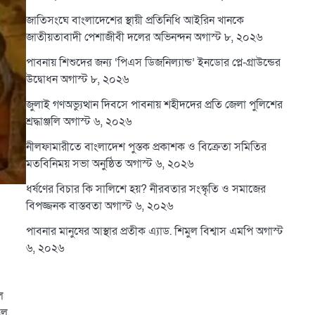
জাতিসংঘে বাংলাদেশের স্থায়ী প্রতিনিধি আইরিন খানকে
জাতীয়তাবাদী পেশাজীবী দলের অভিনন্দন
অগাস্ট ৮, ২০২৬
পাবনায় শিশুদের জন্য ‘পিএস ডিজনিল্যান্ড’ ইনডোর প্লে-গ্রাউন্ডের
উদ্বোধন
অগাস্ট ৮, ২০২৬
জুলাই গণঅভ্যুত্থান দিবসে পাবনায় শহীদদের প্রতি জেলা পুলিশের
শ্রদ্ধাঞ্জলি
অগাস্ট ৬, ২০২৬
নীলফামারীতে বাংলাদেশ পুস্তক প্রকাশক ও বিক্রেতা সমিতির
মতবিনিময় সভা অনুষ্ঠিত
অগাস্ট ৬, ২০২৬
ধর্ষণের বিচার কি সালিশে হয়? নীরবতার সংস্কৃতি ও সমাজের
বিপজ্জনক বাস্তবতা
অগাস্ট ৬, ২০২৬
পাবনার মানুষের আস্থার প্রতীক এ্যাড. শিমুল বিশ্বাস এমপি
অগাস্ট
৬, ২০২৬
ল
লে