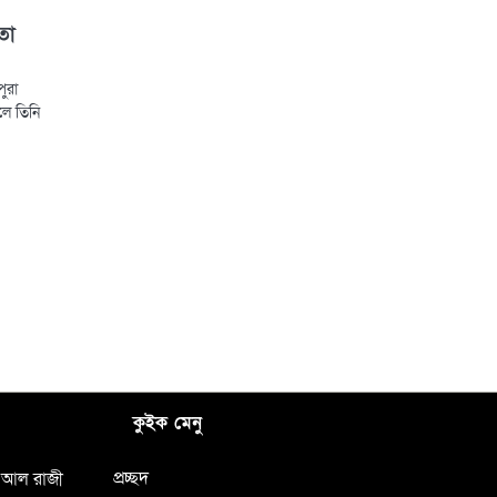
তা
পুরা
ালে তিনি
কুইক মেনু
প্রচ্ছদ
আল রাজী