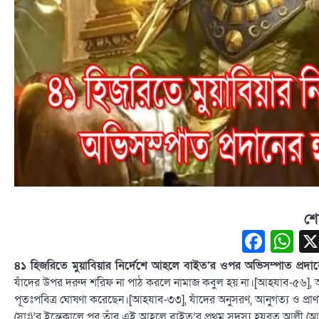
শে
Face
W
৪১ হিজরিতে মুয়াবিয়ার নির্দেশে আহলে বাইত’র ওপর অভিসম্পাত প্রদান
যাঁদের উপর দরুদ শরিফ না পাঠ করলে নামাজ কবুল হয় না।[আহযাব-৫৬], আল্ল
পূতঃপবিত্র ঘোষণা করেছেন।[আহযাব-৩৩], যাঁদের অনুসরণ, আনুগত্য ও প্রা
(সাঃ)’র ইন্তেকালে পর তাঁর এই আহলে বাইত’র প্রথম সদস্য হযরত আলী (আ