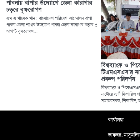
পাবনায় বাপার উদ্যোগে জেলা কারাগার
চত্বরে বৃক্ষরোপণ
এম এ খালেক খান : বাংলাদেশ পরিবেশ আন্দোলন বাপা
পাবনা জেলা শাখার উদ্যোগে পাবনা জেলা কারাগার চত্বরে ৫
আগস্ট বৃক্ষরোপণ…
বিশ্বব্যাংক ও প
টিএমএসএস’র নাটো
প্রকল্প পরিদর্শন
বিশ্বব্যাংক ও পিকেএস
নাটোরে স্মার্ট ফিশারিজ প
সমাজসেবক, শিক্ষাবিদ, 
কার্যালয়:
ডাকঘর:
মাসুমদিয