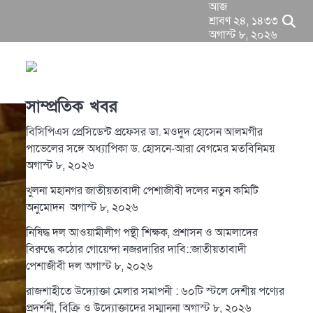
আজ
শ্রাবণ ২৪, ১৪৩৩
অগাস্ট ৮, ২০২৬
সাম্প্রতিক খবর
বিসিপিএস প্রেসিডেন্ট প্রফেসর ডা. মওদুদ হোসেন আলমগীর
পাভেলের সঙ্গে অধ্যাপিকা ড. হোসনে-আরা বেগমের মতবিনিময়
অগাস্ট ৮, ২০২৬
খুলনা মহানগর জাতীয়তাবাদী পেশাজীবী দলের নতুন কমিটি
অনুমোদন
অগাস্ট ৮, ২০২৬
নিষিদ্ধ দল আওয়ামীলীগ পন্থী শিক্ষক, প্রশাসন ও আমলাদের
বিরুদ্ধে কঠোর গোয়েন্দা নজরদারির দাবি::জাতীয়তাবাদী
পেশাজীবী দল
অগাস্ট ৮, ২০২৬
রাজশাহীতে উদ্যোক্তা মেলার সমাপনী : ৬০টি স্টলে দেশীয় পণ্যের
প্রদর্শনী, বিক্রি ও উদ্যোক্তাদের সম্মাননা
অগাস্ট ৮, ২০২৬