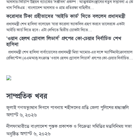
আনসার-ভিডিপি উন্নয়ন ব্যাংকের ‘সঞ্জীবন’ প্রকল্প : আত্মকর্মসংস্থানের নতুন সম্ভাবনা এ কে
খান পিভিএম : বাংলাদেশ আনসার ও গ্রাম প্রতিরক্ষা বাহিনীর…
করোনার টিকা গ্রহীতাদের ‘আইডি কার্ড’ দিতে বললেন প্রধানমন্ত্রী
প্রধানমন্ত্রী শেখ হাসিনা বলেছেন ‘যারা করোনা ভ্যাকসিন গ্রহণ করবে তাদেরকে একটা
আইডি কার্ড দিতে হবে। এটা দেখিতে দ্বিতীয় ডোজটা নিতে…
‘ওয়ান হেলথ গ্লোবাল লিডার্স’ গ্রুপের কো-চেয়ার নির্বাচিত শেখ
হাসিনা
প্রধানমন্ত্রী শেখ হাসিনা বার্বাডোসের প্রধানমন্ত্রী মিয়া আমোর-এর সঙ্গে অ্যান্টিমাইক্রোবায়াল
রেজিস্টেন্স (এএমআর) সংক্রান্ত ‘ওয়ান হেলথ গ্লোবাল লিডার্স’ গ্রুপের কো-চেয়ার নির্বাচিত…
সাম্প্রতিক খবর
জুলাই গণঅভ্যুত্থান দিবসে পাবনায় শহীদদের প্রতি জেলা পুলিশের শ্রদ্ধাঞ্জলি
অগাস্ট ৬, ২০২৬
নীলফামারীতে বাংলাদেশ পুস্তক প্রকাশক ও বিক্রেতা সমিতির মতবিনিময় সভা
অগাস্ট ৬, ২০২৬
অনুষ্ঠিত