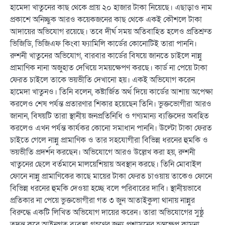
হামেদা খাতুনের কাছ থেকে প্রায় ২০ হাজার টাকা নিয়েছে। এছাড়াও নাম
প্রকাশে অনিচ্ছুক আরও কয়েকজনের কাছ থেকে একই কৌশলে টাকা
আদায়ের অভিযোগ রয়েছে। তবে দীর্ঘ সময় অতিবাহিত হলেও প্রতিশ্রুত
ভিজিডি, ভিজিএফ কিংবা ফ্যামিলি কার্ডের কোনোটিই তারা পাননি।
রুশনী খাতুনের অভিযোগ, বারবার কার্ডের বিষয়ে জানতে চাইলে নান্নু
প্রামাণিক নানা অজুহাত দেখিয়ে সময়ক্ষেপণ করছে। কার্ড না পেয়ে টাকা
ফেরত চাইলে তাকে ভয়ভীতি দেখানো হয়। একই অভিযোগ করেন
হামেদা খাতুনও। তিনি বলেন, কষ্টার্জিত অর্থ দিয়ে কার্ডের আশায় অপেক্ষা
করলেও শেষ পর্যন্ত প্রতারণার শিকার হয়েছেন তিনি। ভুক্তভোগীরা আরও
জানান, বিষয়টি তারা স্থানীয় জনপ্রতিনিধি ও গণ্যমান্য ব্যক্তিদের অবহিত
করলেও এখন পর্যন্ত কার্যকর কোনো সমাধান পাননি। উল্টো টাকা ফেরত
চাইতে গেলে নান্নু প্রামাণিক ও তার সহযোগীরা বিভিন্ন ধরনের হুমকি ও
ভয়ভীতি প্রদর্শন করছেন। অভিযোগে আরও উল্লেখ করা হয়, রুশনী
খাতুনের ছেলে বর্তমানে মালয়েশিয়ায় অবস্থান করছে। তিনি মোবাইল
ফোনে নান্নু প্রামাণিকের কাছে মায়ের টাকা ফেরত চাওয়ায় তাকেও ফোনে
বিভিন্ন ধরনের হুমকি দেওয়া হচ্ছে বলে পরিবারের দাবি। স্থানীয়ভাবে
প্রতিকার না পেয়ে ভুক্তভোগীরা গত ৩ জুন আতাইকুলা থানায় নান্নুর
বিরুদ্ধে একটি লিখিত অভিযোগ দায়ের করেন। তারা অভিযোগের সুষ্ঠু
তদন্ত করে আইনগত ব্যবস্থা গ্রহণের জন্য প্রশাসনের হস্তক্ষেপ কামনা