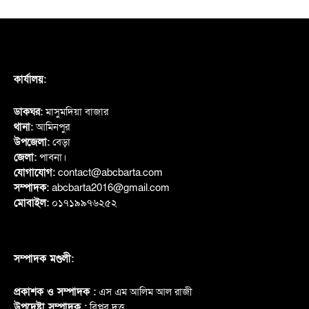
কার্যালয়:
ডাকঘর:
মাসুমদিয়া বাজার
থানা:
আমিনপুর
উপজেলা:
বেড়া
জেলা:
পাবনা।
যোগাযোগ:
contact@abcbarta.com
সম্পাদক:
abcbarta2016@gmail.com
মোবাইল:
০১৭১৯৯৭৬২৫২
সম্পাদক মণ্ডলী:
প্রকাশক ও সম্পাদক :
এস এম আলিম আল রাজী
উপদেষ্টা সম্পাদক :
বিপ্লব দত্ত