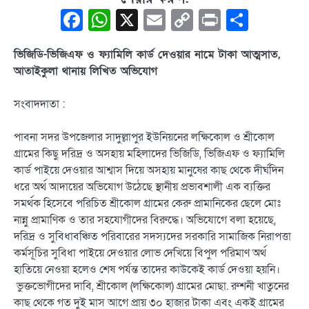
Facebook
WhatsApp
X
Email
Copy
Print
Share
Link
ভিজিডি-ভিজিএফ ও ফ্যামিলি কার্ড দেওয়ার নামে টাকা আত্মসাত,
আতাইকুলা থানায় লিখিত অভিযোগ
সংবাদদাতা :
পাবনা সদর উপজেলার সাদুল্লাপুর ইউনিয়নের লক্ষিকোল ও শ্রীকোল
গ্রামের কিছু দরিদ্র ও অসহায় মহিলাদের ভিজিডি, ভিজিএফ ও ফ্যামিলি
কার্ড পাইয়ে দেওয়ার আশ্বাস দিয়ে অসহায় মানুষের কাছ থেকে দীর্ঘদিন
ধরে অর্থ আদায়ের অভিযোগ উঠেছে স্থানীয় প্রভাবশালী এক ব্যক্তির
সমর্থক হিসেবে পরিচিত শ্রীকোল গ্রামের কেরু প্রামানিকের ছেলে মোঃ
নান্নু প্রামাণিক ও তার সহযোগীদের বিরুদ্ধে। অভিযোগে বলা হয়েছে,
দরিদ্র ও সুবিধাবঞ্চিত পরিবারের সদস্যদের সরকারি সামাজিক নিরাপত্তা
কর্মসূচির সুবিধা পাইয়ে দেওয়ার লোভ দেখিয়ে বিপুল পরিমাণ অর্থ
হাতিয়ে নেওয়া হলেও শেষ পর্যন্ত তাদের কাউকেই কার্ড দেওয়া হয়নি।
ভুক্তভোগীদের দাবি, শ্রীকোল (লক্ষিকোল) গ্রামের মোছা. রুশনী খাতুনের
কাছ থেকে গত দুই মাস আগে প্রায় ৩০ হাজার টাকা এবং একই গ্রামের