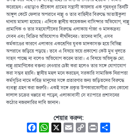
করেছেন। এছাড়াও শ্রীকোল গ্রামের সন্ত্রাসী কায়দায় এক গৃহবধূর তিনটি
আঙ্গুল কেটে ফেলার অপরাধে নান্নু ও তার বাহিনীর বিরুদ্ধে আতাইকুলা
থানায় মামলা হয়েছে। এদিকে স্থানীয় কয়েকজন বাসিন্দার অভিযোগ, নান্নু
প্রামাণিক ও তার সহযোগীদের বিরুদ্ধে এলাকায় গাঁজা ও মাদকদ্রব্য
সেবন এবং বিক্রির অভিযোগও দীর্ঘদিনের। তাদের দাবি, এসব
কর্মকাণ্ডের কারণে এলাকার একশ্রেণির যুবক মাদকাসক্ত হয়ে বিভিন্ন
অপরাধে জড়িয়ে পড়ছে। তবে এ বিষয়ে ভয়ে প্রকাশ্যে কেউ মুখ খুলতে
সাহস পাচ্ছে না বলেও অভিযোগ করেন তারা। এ বিষয়ে অভিযুক্ত মো.
নান্নু প্রামাণিকের বক্তব্য নেওয়ার চেষ্টা করা হলেও তার সঙ্গে যোগাযোগ
করা সম্ভব হয়নি। স্থানীয় মহল মনে করছেন, সরকারি সামাজিক নিরাপত্তা
কর্মসূচির নামে দরিদ্র মানুষের সঙ্গে প্রতারণার জন্য জড়িতদের বিরুদ্ধে
ব্যবস্থা গ্রহণ করা জরুরি। একই সঙ্গে প্রকৃত উপকারভোগীরা যেন কোনো
দালাল চক্রের খপ্পরে না পড়েন, এলাকাবাসী সে ব্যাপারে প্রশাসনের
কঠোর নজরদারির দাবি জানান।
শেয়ার করুন:
Facebook
WhatsApp
X
Email
Copy
Print
Share