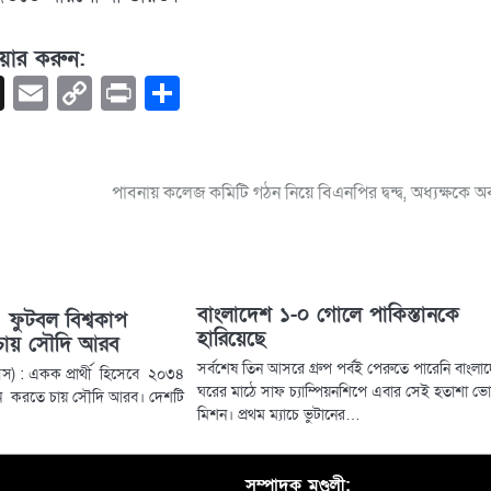
য়ার করুন:
book
hatsApp
X
Email
Copy
Print
Share
Link
পাবনায় কলেজ কমিটি গঠন নিয়ে বিএনপির দ্বন্দ্ব, অধ্যক্ষকে অব
বাংলাদেশ ১-০ গোলে পাকিস্তানকে
ফুটবল বিশ্বকাপ
হারিয়েছে
ায় সৌদি আরব
সর্বশেষ তিন আসরে গ্রুপ পর্বই পেরুতে পারেনি বাংলা
বাসস) : একক প্রার্থী হিসেবে ২০৩৪
ঘরের মাঠে সাফ চ্যাম্পিয়নশিপে এবার সেই হতাশা ভ
জন করতে চায় সৌদি আরব। দেশটি
মিশন। প্রথম ম্যাচে ভুটানের…
সম্পাদক মণ্ডলী: