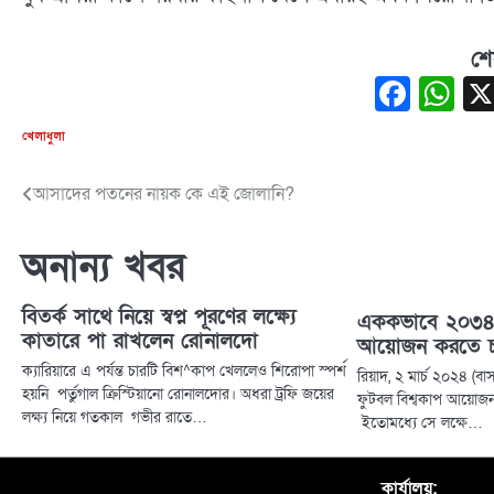
শে
Face
W
খেলাধুলা
আসাদের পতনের নায়ক কে এই জোলানি?
Post
navigation
অনান্য খবর
বিতর্ক সাথে নিয়ে স্বপ্ন পূরণের লক্ষ্যে
এককভাবে ২০৩৪ 
কাতারে পা রাখলেন রোনালদো
আয়োজন করতে চ
ক্যারিয়ারে এ পর্যন্ত চারটি বিশ^কাপ খেললেও শিরোপা স্পর্শ
রিয়াদ, ২ মার্চ ২০২৪ (
হয়নি পর্তুগাল ক্রিস্টিয়ানো রোনালদোর। অধরা ট্রফি জয়ের
ফুটবল বিশ্বকাপ আয়ো
লক্ষ্য নিয়ে গতকাল গভীর রাতে…
ইতোমধ্যে সে লক্ষে…
কার্যালয়: