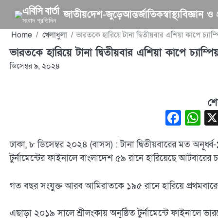
Skip
এবিসি বার্তা
জাতীয়
দেশ-জুড়ে
আন্তর্জাতিক
স্বাস্থ্য
বিজ্ঞান ও প্
to
সংবাদ প্রতিদিন
content
Home
খেলাধুলা
ভারতকে হারিয়ে টানা দ্বিতীয়বার এশিয়া কাপে চ্যাম্
ভারতকে হারিয়ে টানা দ্বিতীয়বার এশিয়া কাপে চ্যাম্পি
ডিসেম্বর ৯, ২০২৪
শে
Face
W
ঢাকা, ৮ ডিসেম্বর ২০২৪ (বাসস) : টানা দ্বিতীয়বারের মত অনূ
টুর্নামেন্টের ফাইনালে বাংলাদেশ ৫৯ রানে হারিয়েছে আটবারের চ
গত বছর সংযুক্ত আরব আমিরাতকে ১৯৫ রানে হারিয়ে প্রথমবার
এছাড়া ২০১৯ সালে শ্রীলংকায় অনুষ্ঠিত টুর্নামেন্টে ফাইনালে