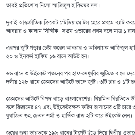
তারই প্রতিশোধ নিলো আজিজুল হাকিমের দল।
দুবাই আন্তর্জাতিক ক্রিকেট স্টেডিয়ামে টস হেরে প্রথমে ব্যা
আবরার ও কালাম সিদ্দিকি। সপ্তম ওভারের প্রথম বলে মাত্র ১ 
এরপর জুটি গড়ার চেষ্টা করেন আবরার ও অধিনায়ক আজিজুল হ
২০ ও ইনফর্ম হাকিম ১৬ রানে আউট হন।
৬৬ রানে ৩ উইকেট পতনের পর হাফ-সেঞ্চুরির জুটিতে বাংলাদে
দলীয় ১২৮ রানে জেমসের আউটে ভাঙ্গে জুটি। ৩টি চার ও ১টি 
জেমসের আউটে বিপদ বাড়ে বাংলাদেশের। নিয়মিত বিরতিতে উইক
বলে রিজানের ৪৭ এবং উইকেটরক্ষক ফরিদ হাসানের ৩টি চারে 
যুধাজিত গুহ, চেতন শর্মা ও হার্ডিক রাজ ২টি করে উইকেট নেন।
জয়ের জন্য ভারতকে ১৯৯ রানের টার্গেট ছুঁড়ে দিয়ে দ্বিতীয় ও