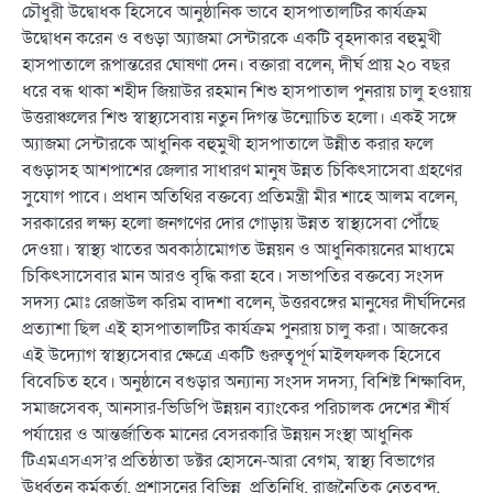
চৌধুরী উদ্বোধক হিসেবে আনুষ্ঠানিক ভাবে হাসপাতালটির কার্যক্রম
উদ্বোধন করেন ও বগুড়া অ্যাজমা সেন্টারকে একটি বৃহদাকার বহুমুখী
হাসপাতালে রূপান্তরের ঘোষণা দেন। বক্তারা বলেন, দীর্ঘ প্রায় ২০ বছর
ধরে বন্ধ থাকা শহীদ জিয়াউর রহমান শিশু হাসপাতাল পুনরায় চালু হওয়ায়
উত্তরাঞ্চলের শিশু স্বাস্থ্যসেবায় নতুন দিগন্ত উন্মোচিত হলো। একই সঙ্গে
অ্যাজমা সেন্টারকে আধুনিক বহুমুখী হাসপাতালে উন্নীত করার ফলে
বগুড়াসহ আশপাশের জেলার সাধারণ মানুষ উন্নত চিকিৎসাসেবা গ্রহণের
সুযোগ পাবে। প্রধান অতিথির বক্তব্যে প্রতিমন্ত্রী মীর শাহে আলম বলেন,
সরকারের লক্ষ্য হলো জনগণের দোর গোড়ায় উন্নত স্বাস্থ্যসেবা পৌঁছে
দেওয়া। স্বাস্থ্য খাতের অবকাঠামোগত উন্নয়ন ও আধুনিকায়নের মাধ্যমে
চিকিৎসাসেবার মান আরও বৃদ্ধি করা হবে। সভাপতির বক্তব্যে সংসদ
সদস্য মোঃ রেজাউল করিম বাদশা বলেন, উত্তরবঙ্গের মানুষের দীর্ঘদিনের
প্রত্যাশা ছিল এই হাসপাতালটির কার্যক্রম পুনরায় চালু করা। আজকের
এই উদ্যোগ স্বাস্থ্যসেবার ক্ষেত্রে একটি গুরুত্বপূর্ণ মাইলফলক হিসেবে
বিবেচিত হবে। অনুষ্ঠানে বগুড়ার অন্যান্য সংসদ সদস্য, বিশিষ্ট শিক্ষাবিদ,
সমাজসেবক, আনসার-ভিডিপি উন্নয়ন ব্যাংকের পরিচালক দেশের শীর্ষ
পর্যায়ের ও আন্তর্জাতিক মানের বেসরকারি উন্নয়ন সংস্থা আধুনিক
টিএমএসএস’র প্রতিষ্ঠাতা ডক্টর হোসনে-আরা বেগম, স্বাস্থ্য বিভাগের
ঊর্ধ্বতন কর্মকর্তা, প্রশাসনের বিভিন্ন প্রতিনিধি, রাজনৈতিক নেতৃবৃন্দ,