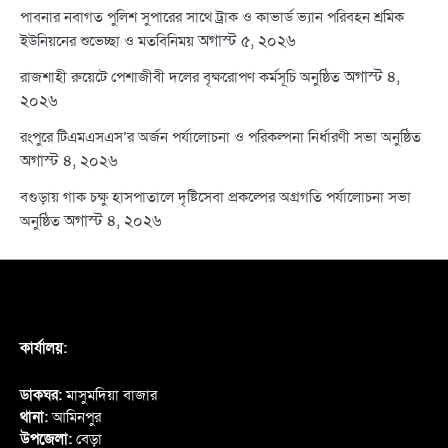
পাবনার নবাগত পুলিশ সুপারের সাথে ট্রাক ও কাভার্ড ভ্যান পরিবহন শ্রমিক
অগাস্ট ৫, ২০২৬
ইউনিয়নের শুভেচ্ছা ও মতবিনিময়
অগাস্ট ৪,
রাজশাহী রুয়েটে পেশাজীবী দলের বৃক্ষরোপণ কর্মসূচি অনুষ্ঠিত
২০২৬
রংপুরে টিএমএসএস’র অর্জন পর্যালোচনা ও পরিকল্পনা নির্ধারণী সভা অনুষ্ঠিত
অগাস্ট ৪, ২০২৬
বগুড়ায় গাক চক্ষু হাসপাতালে দৃষ্টিসেবা প্রকল্পের অগ্রগতি পর্যালোচনা সভা
অগাস্ট ৪, ২০২৬
অনুষ্ঠিত
কার্যালয়:
ডাকঘর:
মাসুমদিয়া বাজার
থানা:
আমিনপুর
উপজেলা:
বেড়া