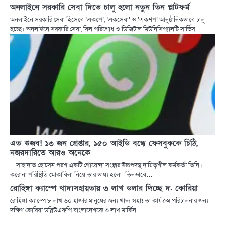
অনলাইনে সরকারি সেবা দিতে চালু হলো নতুন তিন প্লাটফর্ম
অনলাইনে সরকারি সেবা হিসেবে ‘একপে’, ‘একসেবা’ ও ‘একশপ’ আনুষ্ঠানিকভাবে চালু
হচ্ছে। অনলাইনে সরকারি সেবা, বিল পরিশোধ ও ডিজিটাল মিউনিসিপ্যালটি সার্ভিস…
এত গুজব! ১৩ জন গ্রেপ্তার, ১৫০ আইডি বন্ধে ফেসবুককে চিঠি,
নজরদারিতে আরও অনেকে
সাহাদাত হোসেন পরশ একটি গোয়েন্দা সংস্থার উচ্চপদস্থ দায়িত্বশীল কর্মকর্তা তিনি।
করোনা পরিস্থিতি মোকাবিলা নিয়ে তার ভাষ্য হলো- তিনভাবে…
রোহিঙ্গা ক্যাম্পে খাদ্যসহায়তায় ৩ লাখ ডলার দিচ্ছে দ. কোরিয়া
রোহিঙ্গা ক্যাম্পে ৮ লাখ ৬০ হাজার মানুষের জন্য খাদ্য সহায়তা কার্যক্রম পরিচালনার জন্য
দক্ষিণ কোরিয়া ডব্লিউএফপি বাংলাদেশকে ৩ লাখ মার্কিন…