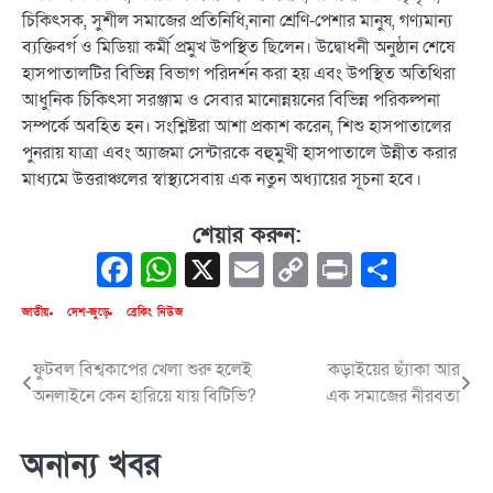
চিকিৎসক, সুশীল সমাজের প্রতিনিধি,নানা শ্রেণি-পেশার মানুষ, গণ্যমান্য
ব্যক্তিবর্গ ও মিডিয়া কর্মী প্রমুখ উপস্থিত ছিলেন। উদ্বোধনী অনুষ্ঠান শেষে
হাসপাতালটির বিভিন্ন বিভাগ পরিদর্শন করা হয় এবং উপস্থিত অতিথিরা
আধুনিক চিকিৎসা সরঞ্জাম ও সেবার মানোন্নয়নের বিভিন্ন পরিকল্পনা
সম্পর্কে অবহিত হন। সংশ্লিষ্টরা আশা প্রকাশ করেন, শিশু হাসপাতালের
পুনরায় যাত্রা এবং অ্যাজমা সেন্টারকে বহুমুখী হাসপাতালে উন্নীত করার
মাধ্যমে উত্তরাঞ্চলের স্বাস্থ্যসেবায় এক নতুন অধ্যায়ের সূচনা হবে।
শেয়ার করুন:
Facebook
WhatsApp
X
Email
Copy
Print
Share
Link
জাতীয়
দেশ-জুড়ে
ব্রেকিং নিউজ
ফুটবল বিশ্বকাপের খেলা শুরু হলেই
কড়াইয়ের ছ্যাঁকা আর
Post
অনলাইনে কেন হারিয়ে যায় বিটিভি?
এক সমাজের নীরবতা
navigation
অনান্য খবর