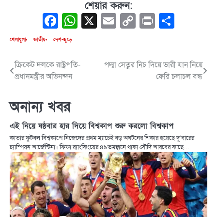
শেয়ার করুন:
Facebook
WhatsApp
X
Email
Copy
Print
Share
Link
খেলাধুলা
জাতীয়
দেশ-জুড়ে
ক্রিকেট দলকে রাষ্ট্রপতি-
পদ্মা সেতুর নিচ দিয়ে ভারী যান নিয়ে
Post
প্রধানমন্ত্রীর অভিনন্দন
ফেরি চলাচল বন্ধ
navigation
অনান্য খবর
এই নিয়ে ষষ্ঠবার হার দিয়ে বিশ্বকাপ শুরু করলো বিশ্বকাপ
কাতার ফুটবল বিশ্বকাপে নিজেদের প্রথম ম্যাচেই বড় অঘটনের শিকার হয়েছে দু’বারের
চ্যাম্পিয়ন আর্জেন্টিনা। ফিফা র‌্যাংকিংয়ের ৪৯তমস্থানে থাকা সৌদি আরবের কাছে…