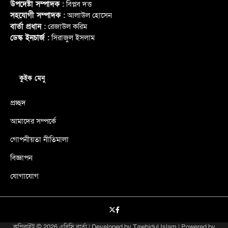
উপদেষ্টা সম্পাদক :
বিপ্লব দত্ত
সহযোগী সম্পাদক :
আলাউল হোসেন
বার্তা প্রধান :
রেজাউল করিম
ডেস্ক ইনচার্জ :
সিরাজুল ইসলাম
কুইক মেনু
প্রচ্ছদ
আমাদের সম্পর্কে
গোপনীয়তা নীতিমালা
বিজ্ঞাপন
যোগাযোগ
X
facebook
কপিরাইট © 2026
এবিসি বার্তা
| Developed by
Tawhidul Islam
| Powered by