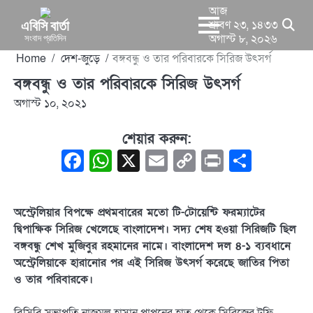
Skip
আজ
to
এবিসি বার্তা
শ্রাবণ ২৩, ১৪৩৩
সংবাদ প্রতিদিন
অগাস্ট ৮, ২০২৬
content
Home
দেশ-জুড়ে
বঙ্গবন্ধু ও তার পরিবারকে সিরিজ উৎসর্গ
বঙ্গবন্ধু ও তার পরিবারকে সিরিজ উৎসর্গ
অগাস্ট ১০, ২০২১
শেয়ার করুন:
Facebook
WhatsApp
X
Email
Copy
Print
Share
Link
অস্ট্রেলিয়ার বিপক্ষে প্রথমবারের মতো টি-টোয়েন্টি ফরম্যাটের
দ্বিপাক্ষিক সিরিজ খেলেছে বাংলাদেশ। সদ্য শেষ হওয়া সিরিজটি ছিল
বঙ্গবন্ধু শেখ মুজিবুর রহমানের নামে। বাংলাদেশ দল ৪-১ ব্যবধানে
অস্ট্রেলিয়াকে হারানোর পর এই সিরিজ উৎসর্গ করেছে জাতির পিতা
ও তার পরিবারকে।