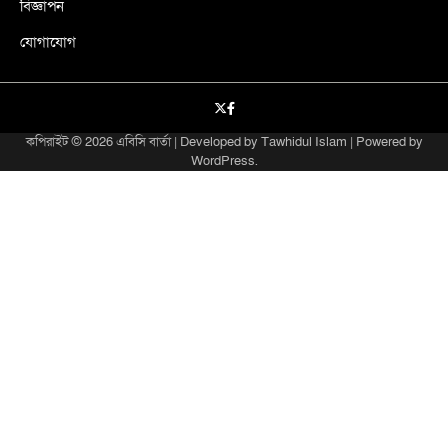
বিজ্ঞাপন
যোগাযোগ
X
facebook
কপিরাইট © 2026
এবিসি বার্তা
| Developed by
Tawhidul Islam
| Powered by
WordPress
.