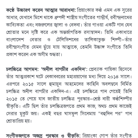
কণ্ঠে উচ্চারণ করেন আত্মার আরাধনা:
প্রিয়াংকার কণ্ঠ এমন এক সুরের
আধার, যেখানে মিশে থাকে ধ্রুপদী শাস্ত্রীয় সংগীতের গাম্ভীর্য, রবীন্দ্রনাথের
কাব্যিকতা এবং নজরুলের জ্বালা ও বেদনা। তাঁর গাওয়া একটি গান যেন
শ্রোতার মনে সৃষ্টি করে এক অন্তর্জাগতিক রসাস্বাদন। তিনি একাধারে
বাংলাদেশ বেতার ও টেলিভিশনের তালিকাভুক্ত শিল্পী—তাঁর
রবীন্দ্রসংগীত যেমন ছুঁয়ে যায় আত্মাকে, তেমনি উচ্চাঙ্গ সংগীতে তিনি
প্রকাশ করেন এক অসীম শুদ্ধতা।
চলচ্চিত্রে আগমন: ‘অনীল বাগচীর একদিন’:
প্লেব্যাক গায়িকা হিসেবে
তাঁর আত্মপ্রকাশ ঘটে নেকাব্বরের মহাপ্রয়াণের মধ্য দিয়ে ২০১৪ সালে।
এরপরে ২০১৫ সালে হুমায়ূন আহমেদের কাহিনি অবলম্বনে নির্মিত
চলচ্চিত্র অনীল বাগচীর একদিন-এ। এই চলচ্চিত্রে গান গেয়েই তিনি
২০১৫ তে পেয়ে যান জাতীয় চলচ্চিত্র পুরস্কার—শ্রেষ্ঠ নারী কণ্ঠশিল্পীর
স্বীকৃতি। এটি ছিল তাঁর চলচ্চিত্রজগতে প্রথম কাজ, অথচ প্রথম কাজেই
সেরার মুকুট জয়। এক‌ই বছর ঘাসফুল সিনেমায় “বহুদিন পর” গান
শ্রোতাপ্রিয় হয়।
সংগীতজগতে অজস্র পুরস্কার ও স্বীকৃতি:
প্রিয়াংকা গোপ তাঁর সংগীত