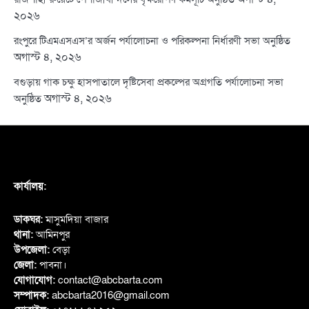
২০২৬
রংপুরে টিএমএসএস’র অর্জন পর্যালোচনা ও পরিকল্পনা নির্ধারণী সভা অনুষ্ঠিত
অগাস্ট ৪, ২০২৬
বগুড়ায় গাক চক্ষু হাসপাতালে দৃষ্টিসেবা প্রকল্পের অগ্রগতি পর্যালোচনা সভা
অগাস্ট ৪, ২০২৬
অনুষ্ঠিত
কার্যালয়:
ডাকঘর:
মাসুমদিয়া বাজার
থানা:
আমিনপুর
উপজেলা:
বেড়া
জেলা:
পাবনা।
যোগাযোগ:
contact@abcbarta.com
সম্পাদক:
abcbarta2016@gmail.com