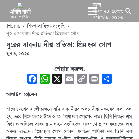
Skip
আজ
to
এবিসি বার্তা
শ্রাবণ ২৪, ১৪৩৩
সংবাদ প্রতিদিন
অগাস্ট ৮, ২০২৬
content
Home
শিল্প-সাহিত্য-সংস্কৃতি
সুরের সাধনায় দীপ্ত প্রতিভা: প্রিয়াংকা গোপ
সুরের সাধনায় দীপ্ত প্রতিভা: প্রিয়াংকা গোপ
জুন ৯, ২০২৫
শেয়ার করুন:
Facebook
WhatsApp
X
Email
Copy
Print
Share
Link
আলাউল হোসেন
বাংলাদেশের সংগীতাঙ্গনে যদি এক নীরব অথচ দীপ্ত নক্ষত্রের কথা বলা
হয়, তবে নিঃসন্দেহে উঠে আসে প্রিয়াংকা গোপের নাম। যিনি নিজের শ্রম,
নিষ্ঠা ও অবিচল সাধনার মাধ্যমে সংগীতের রাজপথে স্থাপন করেছেন এক
অনন্য স্বাতন্ত্র্য। প্রিয়াংকা গোপ কেবল একজন গায়িকা নন, তিনি এক