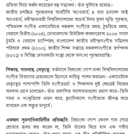
প্রতিভা দিয়ে অর্জন করেছেন বহু সম্মাননা। তাঁর ঝুলিতে রয়েছে—
জাতীয় চলচ্চিত্র পুরস্কারসহ আরটিভি অ্যাওয়ার্ড, ৪ বার চ্যানেল আই
অ্যাওয়ার্ড, রবীন্দ্রভারতী বিশ্ববিদ্যালয়ের আচার্য উদয় ভূষণ স্মৃতি পুরস্কার,
পশ্চিমবঙ্গ সংগীত একাডেমিতে নজরুল সংগীতে প্রথম, ঠুমরিতে প্রথম,
খেয়ালে দ্বিতীয় (২০০৪), ডোবারল্যান্ড মিউজিক কনফারেন্সে ২০০৮ সালে
ঠুমরি ও খেয়ালে চ্যাম্পিয়ন, বাংলাদেশ জাতীয় রবীন্দ্রসংগীত সম্মিলন
পরিষদে প্রথম (২০০০), জাতীয় শিক্ষা সপ্তাহে নজরুলসংগীতে স্বর্ণপদক
(২০০১) ও বিভিন্ন বেসরকারি সংস্থা থেকে অসংখ্য পুরস্কারপ্রাপ্তি।
শিক্ষায়, সাধনায়, নেতৃত্বে:
বর্তমানে প্রিয়াংকা গোপ ঢাকা বিশ্ববিদ্যালয়ের
সংগীত বিভাগের চেয়ারম্যান হিসেবে দায়িত্ব পালন করছেন। একাডেমিক
নেতৃত্বের পাশাপাশি তিনি সংগীতচর্চা ও শিক্ষাদান দুই ক্ষেত্রেই নিজের
অবদান রেখে চলেছেন। তাঁর প্রকাশিত অ্যালবামগুলো প্রমাণ করে—তিনি
সময় ও সংস্কৃতিকে ধারণ করে, ক্ল্যাসিক্যাল সংগীতকে জীবন্ত করে
রাখছেন এক অদ্ভুত মাধুর্যে।
একজন সুরসাধিকারিণীর প্রতিচ্ছবি:
প্রিয়াংকা গোপ কেবল গান গেয়ে
শ্রোতার হৃদয় জয় করেন না, তিনি তাঁদের নিয়ে যান এক গভীর