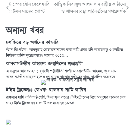
ট্রাম্পের যৌন কেলেঙ্কারি
তাত্ত্বিক সিরাজুল আলম খান রাষ্ট্রীয় কাঠামো
Post
:: ইলন মাস্কের পোস্ট
ও শাসনব্যবস্থা পরিবর্তনের পথপ্রদর্শক
navigation
অনান্য খবর
চলচ্চিত্রে বড় অর্জনের কান্ডারি
স্টাফ রিপোটার : আবদুল্লাহ মোহাম্মদ সাদের কথা আমি প্রথম শুনি আমার বন্ধু ও চলচ্চিত্র
নির্মাতা তানিম নূরের কাছে। সম্ভবত ২০১৫…
আব্বাসউদ্দীন আহমদ: জন্মদিনের শ্রদ্ধাঞ্জলি
আবদুল্লাহ আল মোহন ১.যুগস্রষ্টা পল্লীগীতি শিল্পী আব্বাসউদ্দীন আহমদ, পুরো নাম
আব্বাসউদ্দীন আহমদ হলেও লোকায়ত বাংলার সঙ্গীতের রাজা, বাঙালির ঘরে ঘরে…
টাইম ট্রাভেলঃঃ লেখক- রাফসান সামি লাবিব
রাফসান সামি লাবিবষষ্ঠ শ্রেণি, জিলা স্কুল, বগুড়া। টাইম ট্রাভেল নিয়ে মানুষের ভাবনার শেষ
নেই। টাইম ট্রাভেলের ধারণাটি শুরু হয়েছিল ১৮৯৫…