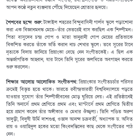
জীবন্ত অধ্যায়—যিনি উচ্চাঙ্গ সংগীত, রবীন্দ্রসংগীত ও নজরুলগীতিকে
আপন কণ্ঠে নতুন ব্যঞ্জনায় পৌঁছে দিয়েছেন শ্রোতার হৃদয়ে।
শৈশবের ছন্দে শুরু:
টাঙ্গাইল শহরের বিন্দুবাসিনী গার্লস স্কুলে পড়াশোনা
করা এক বিজ্ঞানমনস্ক মেয়ে—তাঁর ভেতরেই বাস করছিল এক শিল্পীমন।
পিতা বাসুদেব চন্দ্র গোপ ও মাতা ভানুরানী গোপ মেয়ের প্রতিভাকে
বিকশিত করতে তাঁকে ভর্তি করান নাচ শেখার স্কুলে। তবে সুরের টানে
নৃত্যকে বিদায় জানিয়ে প্রিয়াংকা বেছে নেন সংগীতকেই। এ ছিল এক
অন্তর্জাগতিক আহ্বান, যার টানে তিনি সুরের জলধিতে অবগাহন করতে
শুরু করলেন।
শিক্ষার আলোয় আলোকিত সংগীতপথ:
প্রিয়াংকার সংগীতচর্চার পরিসর
ক্রমেই বিস্তৃত হতে থাকে। ভারতে রবীন্দ্রভারতী বিশ্ববিদ্যালয়ে পড়তে
যাওয়ার সুযোগ তাঁর শিল্পীজীবনের মোড় ঘুরিয়ে দেয়। এই প্রতিষ্ঠানেই
তিনি অনার্সে প্রথম শ্রেণিতে প্রথম এবং মাস্টার্সে প্রথম শ্রেণিতে দ্বিতীয়
হয়ে প্রমাণ করেন তাঁর অঙ্গীকার ও মেধার ঔজ্জ্বল্য। তিনি পণ্ডিত অরুণ
ভাদুড়ী, বিদুষী ঊর্মি দাশগুপ্ত, ওস্তাদ আনন্দ চক্রবর্তী, অধ্যাপক ড. অসিত
রায় ও ওয়াহিদুল হকের মতো কিংবদন্তিদের কাছ থেকে সংগীতের পাঠ
নেন।