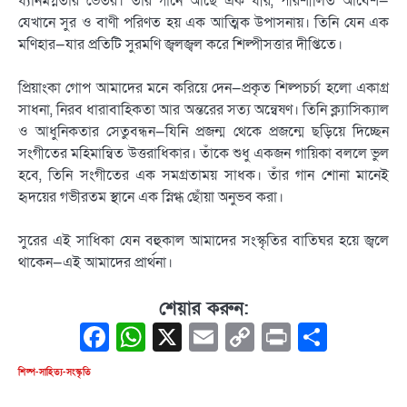
ধ্যানমগ্নতার ভেতর। তাঁর গানে আছে এক ধীর, পরিশীলিত আবেশ—
যেখানে সুর ও বাণী পরিণত হয় এক আত্মিক উপাসনায়। তিনি যেন এক
মণিহার—যার প্রতিটি সুরমণি জ্বলজ্বল করে শিল্পীসত্তার দীপ্তিতে।
প্রিয়াংকা গোপ আমাদের মনে করিয়ে দেন—প্রকৃত শিল্পচর্চা হলো একাগ্র
সাধনা, নিরব ধারাবাহিকতা আর অন্তরের সত্য অন্বেষণ। তিনি ক্ল্যাসিক্যাল
ও আধুনিকতার সেতুবন্ধন—যিনি প্রজন্ম থেকে প্রজন্মে ছড়িয়ে দিচ্ছেন
সংগীতের মহিমান্বিত উত্তরাধিকার। তাঁকে শুধু একজন গায়িকা বললে ভুল
হবে, তিনি সংগীতের এক সমগ্রতাময় সাধক। তাঁর গান শোনা মানেই
হৃদয়ের গভীরতম স্থানে এক স্নিগ্ধ ছোঁয়া অনুভব করা।
সুরের এই সাধিকা যেন বহুকাল আমাদের সংস্কৃতির বাতিঘর হয়ে জ্বলে
থাকেন—এই আমাদের প্রার্থনা।
শেয়ার করুন:
Facebook
WhatsApp
X
Email
Copy
Print
Share
Link
শিল্প-সাহিত্য-সংস্কৃতি