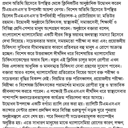
প্রধান অতিথি হিসেবে উপস্থিত থেকে ক্লিনিকটির আনুষ্ঠানিক উদ্বোধন করেন
টিএমএসএস’র উপদেষ্টা আয়শা বেগম। বিশেষ অতিথি হিসেবে উপস্থিত
ছিলেন টিএমএসএস’র উপনির্বাহী পরিচালক-২ রোটারিয়ান ডা. মতিউর
রহমান। উদ্বোধনী অনুষ্ঠানে চিকিৎসক, স্বাস্থ্যকর্মী, সমাজসেবী, শিক্ষার্থী ও
বিভিন্ন শ্রেণি-পেশার মানুষ অংশগ্রহণ করেন। অনুষ্ঠানে বক্তারা বলেন,
বাংলাদেশে থ্যালাসেমিয়া একটি নীরব কিন্তু ভয়াবহ জনস্বাস্থ্য সমস্যা হিসেবে
দেখা দিয়েছে। সচেতনতার অভাব, সময়মতো পরীক্ষা না করা এবং প্রয়োজনীয়
চিকিৎসা সুবিধার সীমাবদ্ধতার কারণে প্রতিবছর বহু মানুষ এ রোগে আক্রান্ত
হচ্ছেন। বিশেষ করে উত্তরাঞ্চলে দীর্ঘদিন ধরে বিশেষায়িত থ্যালাসেমিয়া
চিকিৎসাকেন্দ্রের অভাব ছিল। নতুন এই ক্লিনিক চালুর ফলে রোগীরা এখন
নিজ এলাকায় আধুনিক ও মানসম্মত চিকিৎসা সেবা গ্রহণের সুযোগ পাবেন।
বক্তারা আরও বলেন, থ্যালাসেমিয়া প্রতিরোধে বিয়ের আগে রক্ত পরীক্ষা ও
সচেতনতা বৃদ্ধির বিকল্প নেই। নিয়মিত রক্ত পরিসঞ্চালন, প্রয়োজনীয় পরীক্ষা-
নিরীক্ষা ও বিশেষজ্ঞ চিকিৎসকের পরামর্শের মাধ্যমে রোগীরা সুস্থ ও স্বাভাবিক
জীবনযাপন করতে পারেন। এ লক্ষ্যেই টিএমএসএস দীর্ঘদিন ধরে স্বাস্থ্যসেবার
পাশাপাশি জনসচেতনতামূলক কার্যক্রম পরিচালনা করে আসছে।
উদ্বোধন উপলক্ষে একটি বর্ণাঢ্য র‍্যালি বের করা হয়। র‍্যালিটি টিএমএসএস
ক্যান্সার সেন্টার প্রাঙ্গণ প্রদক্ষিণ করে বিভিন্ন গুরুত্বপূর্ণ সড়ক ঘুরে পুনরায়
অনুষ্ঠানস্থলে এসে শেষ হয়। পরে দিনব্যাপী সচেতনতামূলক ক্যাম্পেইন
অনুষ্ঠিত হয়। এতে সাধারণ মানুষের মাঝে থ্যালাসেমিয়া রোগের কারণ, লক্ষণ,