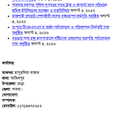
পাবনার নবাগত পুলিশ সুপারের সাথে ট্রাক ও কাভার্ড ভ্যান পরিবহন
শ্রমিক ইউনিয়নের শুভেচ্ছা ও মতবিনিময়
অগাস্ট ৫, ২০২৬
রাজশাহী রুয়েটে পেশাজীবী দলের বৃক্ষরোপণ কর্মসূচি অনুষ্ঠিত
অগাস্ট
৪, ২০২৬
রংপুরে টিএমএসএস’র অর্জন পর্যালোচনা ও পরিকল্পনা নির্ধারণী সভা
অনুষ্ঠিত
অগাস্ট ৪, ২০২৬
বগুড়ায় গাক চক্ষু হাসপাতালে দৃষ্টিসেবা প্রকল্পের অগ্রগতি পর্যালোচনা
সভা অনুষ্ঠিত
অগাস্ট ৪, ২০২৬
কার্যালয়:
ডাকঘর:
মাসুমদিয়া বাজার
থানা:
আমিনপুর
উপজেলা:
বেড়া
জেলা:
পাবনা।
যোগাযোগ:
contact@abcbarta.com
সম্পাদক:
abcbarta2016@gmail.com
মোবাইল:
০১৭১৯৯৭৬২৫২