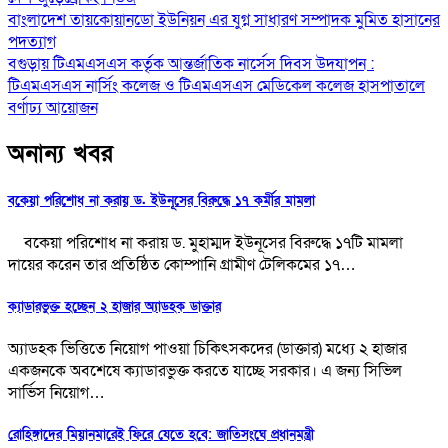
Share
Post
বাংলাদেশ তায়কোয়ানডো ইউনিয়ন এর যুগ্ন সাধারণ সম্পাদক মুমিত হাসানের
পদত্যাগ
navigation
বগুড়ায় টিএমএসএস কর্তৃক আন্তর্জাতিক নার্সেস দিবস উদযাপন :
টিএমএসএস নার্সিং কলেজ ও টিএমএসএস মেডিকেল কলেজ হাসপাতালে
বর্ণাঢ্য আয়োজন
অনান্য খবর
বকেয়া পরিশোধ না করায় ড. ইউনূসের বিরুদ্ধে ১৭ কর্মীর মামলা
বকেয়া পরিশোধ না করায় ড. মুহাম্মদ ইউনূসের বিরুদ্ধে ১৭টি মামলা
দায়ের করেন তার প্রতিষ্ঠিত কোম্পানি গ্রামীণ টেলিকমের ১৭…
ক্যাডারভুক্ত হচ্ছেন ২ হাজার অ্যাডহক ডাক্তার
অ্যাডহক ভিত্তিতে নিয়োগ পাওয়া চিকিৎসকদের (ডাক্তার) মধ্যে ২ হাজার
একজনকে অবশেষে ক্যাডারভুক্ত করতে যাচ্ছে সরকার। এ জন্য সিভিল
সার্ভিস নিয়োগ…
রোহিঙ্গাদের মিয়ানমারেই ফিরে যেতে হবে: জাতিসংঘে প্রধানমন্ত্রী