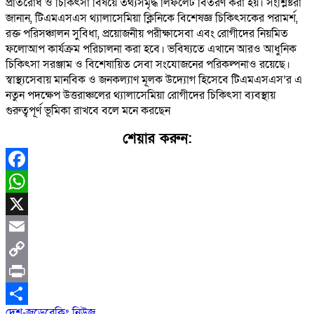
প্রতিরোধ ও চিকিৎসা বিষয়ে তথ্যসমৃদ্ধ লিফলেট বিতরণ করা হয়। সংশ্লিষ্টরা
জানান, টিএমএসএস থ্যালাসেমিয়া ক্লিনিকে বিশেষজ্ঞ চিকিৎসকের পরামর্শ,
রক্ত পরিসঞ্চালন সুবিধা, প্রয়োজনীয় পরীক্ষাসেবা এবং রোগীদের নিয়মিত
ফলোআপ কার্যক্রম পরিচালনা করা হবে। ভবিষ্যতে এখানে আরও আধুনিক
চিকিৎসা সরঞ্জাম ও বিশেষায়িত সেবা সংযোজনের পরিকল্পনাও রয়েছে।
স্বাস্থ্যসেবায় মানবিক ও জনকল্যাণ মূলক উদ্যোগ হিসেবে টিএমএসএস’র এ
নতুন পদক্ষেপ উত্তরাঞ্চলের থ্যালাসেমিয়া রোগীদের চিকিৎসা ব্যবস্থায়
গুরুত্বপূর্ণ ভূমিকা রাখবে বলে মনে করছেন
শেয়ার করুন:
Facebook
WhatsApp
X
Email
Copy
Link
Print
দেশ-জুড়ে
ব্রেকিং নিউজ