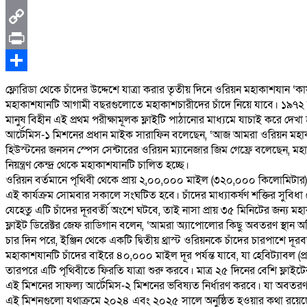
ফ্লোরিডা থেকে চাঁদের উদ্দেশে যাত্রা করার তৃতীয় দিনে ওরিয়ন মহাকাশযান ‘কার্
মহাকাশযানটি আগামী বছরগুলোতে মহাকাশচারীদের চাঁদে নিয়ে যাবে। ১৯৭২ সাল
মানুষ বিহীন এই প্রথম পরীক্ষামূলক ফ্লাইটি পাঠানোর মাধ্যমে যাচাই করে দেখা 
আর্টেমিস-১ মিশনের প্রধান মাইক সারাফিন বলেছেন, ‘আজ আমরা ওরিয়ন মহাকাশয
হিউস্টনের জনসন স্পেস সেন্টারের ওরিয়ন ম্যানেজার জিম গেফ্রে বলেছেন, মহাকা
নিয়ন্ত্রণ কেন্দ্র থেকে মহাকাশযানটি চালিত হচ্ছে।
ওরিয়ন বর্তমানে পৃথিবী থেকে প্রায় ২,০০,০০০ মাইল (৩২০,০০০ কিলোমিটার) দূরে 
এই কার্যক্রম সোমবার সকালে সংঘটিত হবে। চাঁদের মাধ্যাকর্ষণ শক্তির সুবিধা 
যেহেতু এটি চাঁদের দূরবর্তী অংশে ঘটবে, তাই নাসা প্রায় ৩৫ মিনিটের জন্য
ফ্লাইট ডিরেক্টর জেফ রাডিগান বলেন, ‘আমরা অ্যাপোলোর কিছু অবতরণ স্থান 
চার দিন পরে, ইঞ্জিন থেকে একটি দ্বিতীয় থ্রাস্ট ওরিয়নকে চাঁদের চারপাশে দূরব
মহাকাশযানটি চাঁদের বাইরে ৪০,০০০ মাইল দূর পর্যন্ত যাবে, যা হেবিট্যাবল (প্
তারপরে এটি পৃথিবীতে ফিরতি যাত্রা শুরু করবে। মাত্র ২৫ দিনের বেশি ফ্লাইটে
এই মিশনের সাফল্য আর্টেমিস-২ মিশনের ভবিষ্যত নির্ধারণ করবে। যা অবতরণ ছাড
এই মিশনগুলো যথাক্রমে ২০২৪ এবং ২০২৫ সালে অনুষ্ঠিত হওয়ার কথা রয়েছ