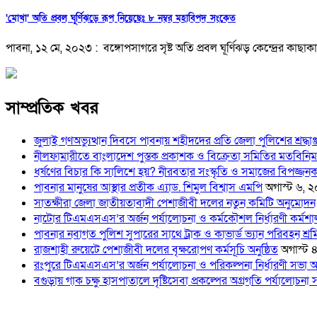
‘মোখা’ অতি প্রবল ঘূর্ণিঝড়ে রূপ নিয়েছেঃ ৮ নম্বর মহাবিপদ সংকেত
পাবনা, ১২ মে, ২০২৩ : বঙ্গোপসাগরে সৃষ্ট অতি প্রবল ঘূর্ণিঝড় কেন্দ্রের কাছাক
সাম্প্রতিক খবর
জুলাই গণঅভ্যুত্থান দিবসে পাবনায় শহীদদের প্রতি জেলা পুলিশের শ্রদ্ধাঞ
নীলফামারীতে বাংলাদেশ পুস্তক প্রকাশক ও বিক্রেতা সমিতির মতবিনিময
ধর্ষণের বিচার কি সালিশে হয়? নীরবতার সংস্কৃতি ও সমাজের বিপজ্জনক
পাবনার মানুষের আস্থার প্রতীক এ্যাড. শিমুল বিশ্বাস এমপি
অগাস্ট ৬, 
সাতক্ষীরা জেলা জাতীয়তাবাদী পেশাজীবী দলের নতুন কমিটি অনুমোদন
নাটোর টিএমএসএস’র অর্জন পর্যালোচনা ও কর্মকৌশল নির্ধারণী কর্মশালা
পাবনার নবাগত পুলিশ সুপারের সাথে ট্রাক ও কাভার্ড ভ্যান পরিবহন শ্র
রাজশাহী রুয়েটে পেশাজীবী দলের বৃক্ষরোপণ কর্মসূচি অনুষ্ঠিত
অগাস্ট 
রংপুরে টিএমএসএস’র অর্জন পর্যালোচনা ও পরিকল্পনা নির্ধারণী সভা অন
বগুড়ায় গাক চক্ষু হাসপাতালে দৃষ্টিসেবা প্রকল্পের অগ্রগতি পর্যালোচনা স