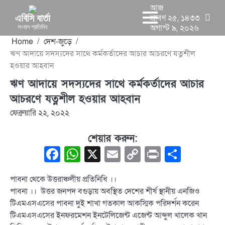
Skip
আজ
to
শ্রাবণ ২৫, ১৪৩৩
এবিসি বার্তা
অগাস্ট ৯, ২০২৬
সংবাদ প্রতিদিন
content
Home
দেশ-জুড়ে
ঋণ আদায়ে সদস্যদের সাথে কর্মকর্তাদের আচার আচরণে যত্নশীল
হওয়ার আহবান
ঋণ আদায়ে সদস্যদের সাথে কর্মকর্তাদের আচার
আচরণে যত্নশীল হওয়ার আহবান
ফেব্রুয়ারি ২২, ২০২২
শেয়ার করুন:
Facebook
WhatsApp
X
Email
Copy
Print
Share
Link
পাবনা থেকে উত্তরাঞ্চলীয় প্রতিনিধি ।।
পাবনা ।। উত্তর জনপদ বগুড়ায় অবস্থিত দেশের শীর্ষ স্থানীয় এনজিও
টিএমএসএসের পাবনা দুই শাখা গতকাল আকস্মিক পরিদর্শন করেন
টিএমএসএসের ইনফরমেশন ইনটেলিজেন্ট এজেন্ট আব্দুল খালেক খান