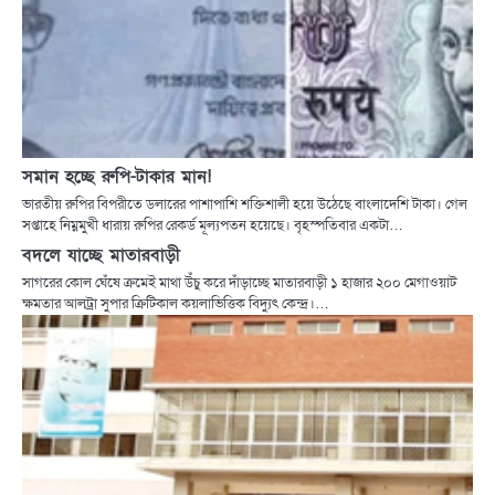
সমান হচ্ছে রুপি-টাকার মান!
ভারতীয় রুপির বিপরীতে ডলারের পাশাপাশি শক্তিশালী হয়ে উঠেছে বাংলাদেশি টাকা। গেল
সপ্তাহে নিম্নমুখী ধারায় রুপির রেকর্ড মূল্যপতন হয়েছে। বৃহস্পতিবার একটা…
বদলে যাচ্ছে মাতারবাড়ী
সাগরের কোল ঘেঁষে ক্রমেই মাথা উঁচু করে দাঁড়াচ্ছে মাতারবাড়ী ১ হাজার ২০০ মেগাওয়াট
ক্ষমতার আলট্রা সুপার ক্রিটিকাল কয়লাভিত্তিক বিদ্যুৎ কেন্দ্র।…