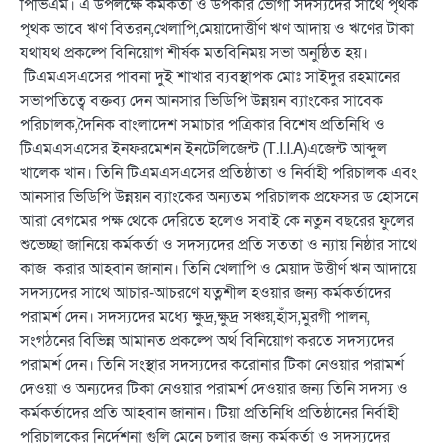
পিভিএম। এ উপলক্ষে কর্মকর্তা ও উপকার ভোগী সদস্যদের সাথে পৃথক
পৃথক ভাবে ঋণ বিতরন,খেলাপি,মেয়াদোর্ত্তীণ ঋণ আদায় ও ঋণের টাকা
যথাযথ প্রকল্পে বিনিয়োগ শীর্ষক মতবিনিময় সভা অনুষ্ঠিত হয়।
টিএমএসএসের পাবনা দুই শাখার ব্যবস্থাপক মোঃ সাইদুর রহমানের
সভাপতিত্বে বক্তব্য দেন আনসার ভিডিপি উন্নয়ন ব্যাংকের সাবেক
পরিচালক,দৈনিক বাংলাদেশ সমাচার পত্রিকার বিশেষ প্রতিনিধি ও
টিএমএসএসের ইনফরমেশন ইনটেলিজেন্ট (T.I.I.A)এজেন্ট আব্দুল
খালেক খান। তিনি টিএমএসএসের প্রতিষ্ঠাতা ও নির্বাহী পরিচালক এবং
আনসার ভিডিপি উন্নয়ন ব্যাংকের অন্যতম পরিচালক প্রফেসর ড হোসনে
আরা বেগমের পক্ষ থেকে দেরিতে হলেও সবাই কে নতুন বছরের ফুলের
শুভেচ্ছা জানিয়ে কর্মকর্তা ও সদস্যদের প্রতি সততা ও ন্যায় নিষ্ঠার সাথে
কাজ করার আহবান জানান। তিনি খেলাপি ও মেয়াদ উত্তীর্ণ ঋন আদায়ে
সদস্যদের সাথে আচার-আচরণে যত্নশীল হওয়ার জন্য কর্মকর্তাদের
পরামর্শ দেন। সদস্যদের মধ্যে ক্ষুদ্র,ক্ষুদ্র সঞ্চয়,হাঁস,মুরগী পালন,
সংগঠনের বিভিন্ন আমানত প্রকল্পে অর্থ বিনিয়োগ করতে সদস্যদের
পরামর্শ দেন। তিনি সংস্থার সদস্যদের করোনার টিকা নেওয়ার পরামর্শ
দেওয়া ও অন্যদের টিকা নেওয়ার পরামর্শ দেওয়ার জন্য তিনি সদস্য ও
কর্মকর্তাদের প্রতি আহবান জানান। টিয়া প্রতিনিধি প্রতিষ্ঠানের নির্বাহী
পরিচালকের নির্দেশনা গুলি মেনে চলার জন্য কর্মকর্তা ও সদস্যদের