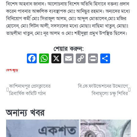
বিশেষ আহবান জানান। আলোচনায় বিশেষ অতিথি হিসাবে বক্তব্য প্রদান
করেন পাবনার আঞ্চলিক ব্যবস্থাপক মোঃ আনিছুর রহমান। অন্যদের মধ্যে
বিনিয়োগ কর্মী মোঃ সিরাজুল আলম, মোঃ আব্দুল মোতালেব,মোঃ মজির
হোসেন, মোঃ লিটন আলী, সদস্যদের মধ্যে মোছাঃ নাছিমা খাতুন, মোছাঃ
তাছলীমা খাতুন, মোঃ নূর আলম ও মোঃ শহীদুল্লা প্রমুখ উপস্থিত ছিলেন।
শেয়ার করুন:
Facebook
WhatsApp
X
Email
Copy
Print
Share
Link
দেশ-জুড়ে
কাশিনাথপুর প্রেসক্লাবের
বি.কে.ফাউন্ডেশনের উদ্দ্যোগে
Post
ত্রিবার্ষিক কমিটি গঠন
বিনামূল্যে চক্ষু শিবির
navigation
অনান্য খবর