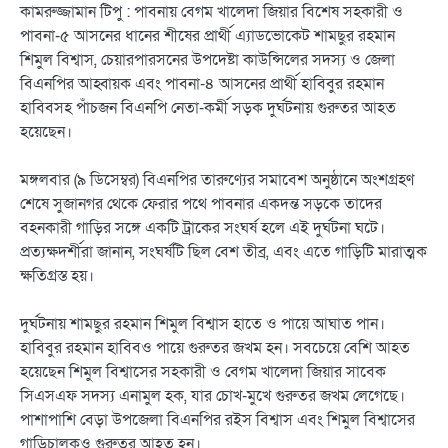
কামরুজ্জামান টিপু : পাবনায় বেগম খালেদা জিয়ার বিশেষ সহকারী ও
পাবনা-৫ আসনের ধানের শীষের প্রার্থী এ্যাডভোকেট শামছুর রহমান
শিমুল বিশ্বাস, চেয়ারপারসনের উপদেষ্টা কাউন্সিলের সদস্য ও জেলা
বিএনপির আহ্বায়ক এবং পাবনা-৪ আসনের প্রার্থী হাবিবুর রহমান
হাবিবসহ পাঁচজন বিএনপি নেতা-কর্মী সড়ক দুর্ঘটনায় গুরুতর আহত
হয়েছেন।
মঙ্গলবার (৯ ডিসেম্বর) বিএনপির তারুণ্যের সমাবেশ অনুষ্ঠানে অংশগ্রহণ
শেষে সুজানগর থেকে ফেরার পথে পাবনার একদন্ত সড়কে তাদের
বহনকারী গাড়ির সঙ্গে একটি ট্রাকের সংঘর্ষ হলে এই দুর্ঘটনা ঘটে।
প্রত্যক্ষদর্শীরা জানান, সংঘর্ষটি ছিল বেশ তীব্র, এবং এতে গাড়িটি মারাত্মক
ক্ষতিগ্রস্ত হয়।
দুর্ঘটনায় শামছুর রহমান শিমুল বিশ্বাস হাতে ও পায়ে আঘাত পান।
হাবিবুর রহমান হাবিবও পায়ে গুরুতর জখম হন। সবচেয়ে বেশি আহত
হয়েছেন শিমুল বিশ্বাসের সহকারী ও বেগম খালেদা জিয়ার সাবেক
সিএসএফ সদস্য এনামুল হক, যার চোখ-মুখে গুরুতর জখম লেগেছে।
পাশাপাশি বেড়া উপজেলা বিএনপির রইস বিশ্বাস এবং শিমুল বিশ্বাসের
গাড়িচালকও গুরুতর আহত হন।