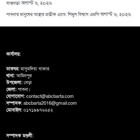
অগাস্ট ৬, ২০২৬
বাস্তবতা
অগাস্ট ৬, ২০২৬
পাবনার মানুষের আস্থার প্রতীক এ্যাড. শিমুল বিশ্বাস এমপি
কার্যালয়:
ডাকঘর:
মাসুমদিয়া বাজার
থানা:
আমিনপুর
উপজেলা:
বেড়া
জেলা:
পাবনা।
যোগাযোগ:
contact@abcbarta.com
সম্পাদক:
abcbarta2016@gmail.com
মোবাইল:
০১৭১৯৯৭৬২৫২
সম্পাদক মণ্ডলী: