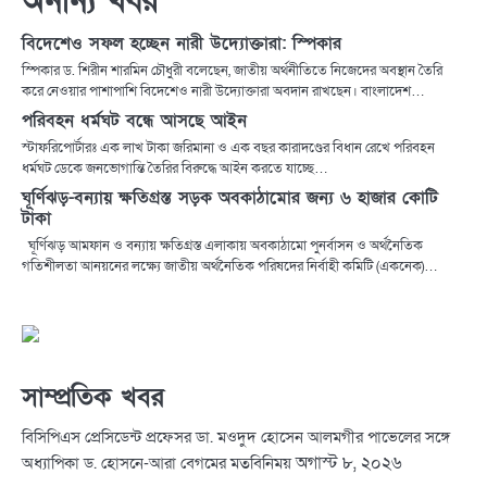
অনান্য খবর
বিদেশেও সফল হচ্ছেন নারী উদ্যোক্তারা: স্পিকার
স্পিকার ড. শিরীন শারমিন চৌধুরী বলেছেন, জাতীয় অর্থনীতিতে নিজেদের অবস্থান তৈরি
করে নেওয়ার পাশাপাশি বিদেশেও নারী উদ্যোক্তারা অবদান রাখছেন। বাংলাদেশ…
পরিবহন ধর্মঘট বন্ধে আসছে আইন
স্টাফরিপোর্টারঃ এক লাখ টাকা জরিমানা ও এক বছর কারাদণ্ডের বিধান রেখে পরিবহন
ধর্মঘট ডেকে জনভোগান্তি তৈরির বিরুদ্ধে আইন করতে যাচ্ছে…
ঘূর্ণিঝড়-বন্যায় ক্ষতিগ্রস্ত সড়ক অবকাঠামোর জন্য ৬ হাজার কোটি
টাকা
ঘূর্ণিঝড় আমফান ও বন্যায় ক্ষতিগ্রস্ত এলাকায় অবকাঠামো পুনর্বাসন ও অর্থনৈতিক
গতিশীলতা আনয়নের লক্ষ্যে জাতীয় অর্থনৈতিক পরিষদের নির্বাহী কমিটি (একনেক)…
সাম্প্রতিক খবর
বিসিপিএস প্রেসিডেন্ট প্রফেসর ডা. মওদুদ হোসেন আলমগীর পাভেলের সঙ্গে
অগাস্ট ৮, ২০২৬
অধ্যাপিকা ড. হোসনে-আরা বেগমের মতবিনিময়