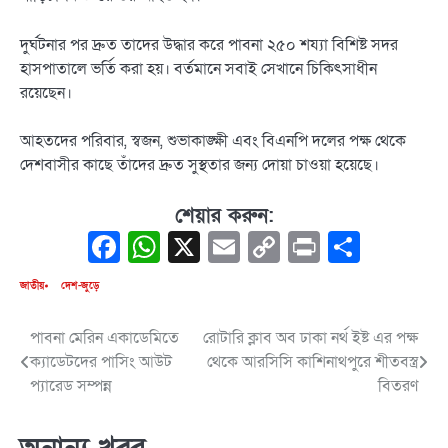
দুর্ঘটনার পর দ্রুত তাদের উদ্ধার করে পাবনা ২৫০ শয্যা বিশিষ্ট সদর
হাসপাতালে ভর্তি করা হয়। বর্তমানে সবাই সেখানে চিকিৎসাধীন
রয়েছেন।
আহতদের পরিবার, স্বজন, শুভাকাঙ্ক্ষী এবং বিএনপি দলের পক্ষ থেকে
দেশবাসীর কাছে তাঁদের দ্রুত সুস্থতার জন্য দোয়া চাওয়া হয়েছে।
শেয়ার করুন:
Facebook
WhatsApp
X
Email
Copy
Print
Share
Link
জাতীয়
দেশ-জুড়ে
পাবনা মেরিন একাডেমিতে
রোটারি ক্লাব অব ঢাকা নর্থ ইষ্ট এর পক্ষ
Post
ক্যাডেটদের পাসিং আউট
থেকে আরসিসি কাশিনাথপুরে শীতবস্ত্র
navigation
প্যারেড সম্পন্ন
বিতরণ